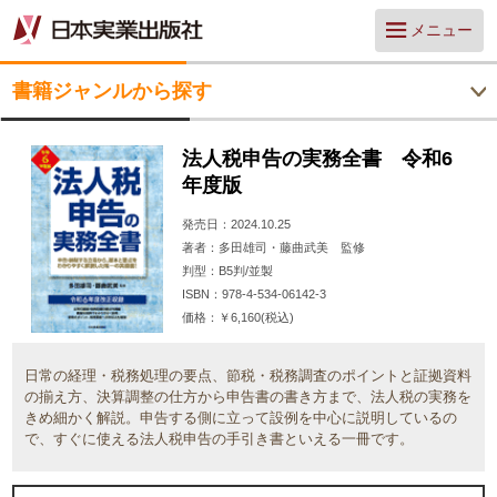
メニュー
書籍ジャンルから探す
法人税申告の実務全書 令和6
年度版
発売日
2024.10.25
著者
多田雄司・藤曲武美 監修
判型
B5判/並製
ISBN
978-4-534-06142-3
価格
￥6,160(税込)
日常の経理・税務処理の要点、節税・税務調査のポイントと証拠資料
の揃え方、決算調整の仕方から申告書の書き方まで、法人税の実務を
きめ細かく解説。申告する側に立って設例を中心に説明しているの
で、すぐに使える法人税申告の手引き書といえる一冊です。