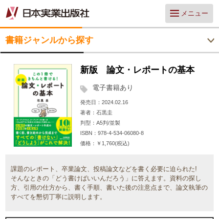
メニュー
書籍ジャンルから探す
新版 論文・レポートの基本
電子書籍あり
発売日
2024.02.16
著者
石黒圭
判型
A5判/並製
ISBN
978-4-534-06080-8
価格
￥1,760(税込)
課題のレポート、卒業論文、投稿論文などを書く必要に迫られた!
そんなときの「どう書けばいいんだろう」に答えます。資料の探し
方、引用の仕方から、書く手順、書いた後の注意点まで、論文執筆の
すべてを懇切丁寧に説明します。