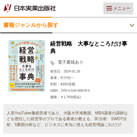
メニュー
書籍ジャンルから探す
経営戦略 大事なところだけ事
典
電子書籍あり
発売日
2024.01.26
著者
中川功一
判型
A5判/並製
ISBN
978-4-534-06078-5
価格
￥1,760(税込)
人気YouTuber兼経営者であり、大阪大学准教授、MBA講座の講師な
どを歴任した経営学のプロである著者が教える、3C分析、SWOT分
析、5要因分析など、ビジネスに本当に使える経営理論これだけ!