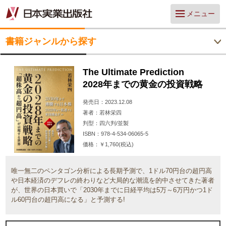
メニュー
書籍ジャンルから探す
The Ultimate Prediction
2028年までの黄金の投資戦略
発売日
2023.12.08
著者
若林栄四
判型
四六判/並製
ISBN
978-4-534-06065-5
価格
￥1,760(税込)
唯一無二のペンタゴン分析による長期予測で、1ドル70円台の超円高
や日本経済のデフレの終わりなど大局的な潮流を的中させてきた著者
が、世界の日本買いで「2030年までに日経平均は5万～6万円かつ1ド
ル60円台の超円高になる」と予測する!