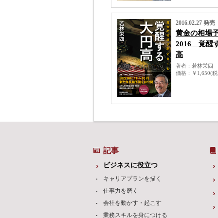
2016.02.27 発売
黄金の相場
2016 覚
高
著者
若林栄四
価格
￥1,650(
記事
ビジネスに役立つ
キャリアプランを描く
仕事力を磨く
会社を動かす・起こす
業務スキルを身につける