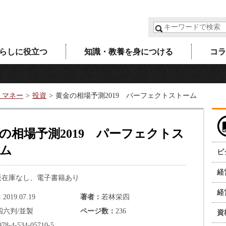
らしに役立つ
知識・教養を身につける
コラ
・マネー
投資
黄金の相場予測2019 パーフェクトストーム
の相場予測2019 パーフェクトス
ム
ビ
経
版在庫なし、電子書籍あり
経
2019.07.19
著者
若林栄四
四六判/並製
ページ数
236
資
978-4-534-05710-5