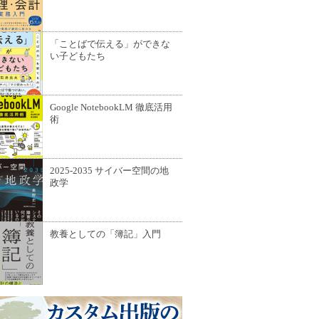
「ことばで伝える」ができな
い子どもたち
Google NotebookLM 徹底活用
術
2025-2035 サイバー空間の地
政学
教養としての「簿記」入門