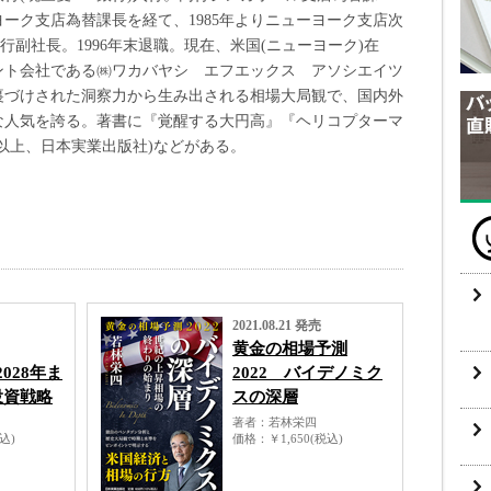
ーク支店為替課長を経て、1985年よりニューヨーク支店次
執行副社長。1996年末退職。現在、米国(ニューヨーク)在
ント会社である㈱ワカバヤシ エフエックス アソシエイツ
裏づけされた洞察力から生み出される相場大局観で、国内外
な人気を誇る。著書に『覚醒する大円高』『ヘリコプターマ
以上、日本実業出版社)などがある。
2021.08.21 発売
黄金の相場予測
 2028年ま
2022 バイデノミク
投資戦略
スの深層
著者
若林栄四
税込)
価格
￥1,650(税込)