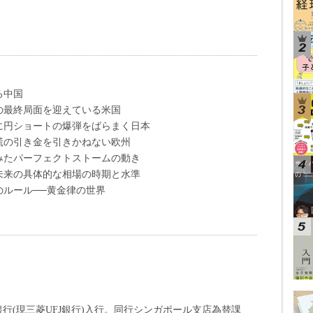
る中国
の宴の最終局面を迎えている米国
中に円ショートの爆弾をばらまく日本
恐慌の引き金を引きかねない欧州
らみたパーフェクトストームの動き
近未来の具体的な相場の時期と水準
宙のルール──黄金律の世界
銀行(現三菱UFJ銀行)入行。同行シンガポール支店為替課