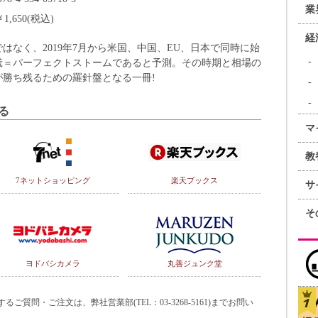
業
￥1,650(税込)
経
はなく、2019年7月から米国、中国、EU、日本で同時に始
慌＝パーフェクトストームであると予測。その時期と相場の
勝ち残るための羅針盤となる一冊!
る
マ
教
7ネットショッピング
楽天ブックス
サ
そ
ヨドバシカメラ
丸善ジュンク堂
質問・ご注文は、弊社営業部(TEL：03-3268-5161)までお問い