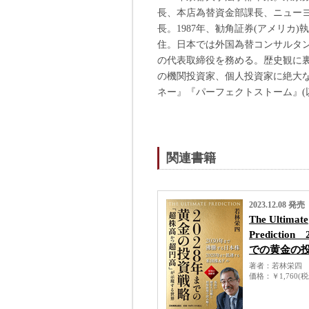
長、本店為替資金部課長、ニューヨ
長。1987年、勧角証券(アメリカ)
住。日本では外国為替コンサルタ
の代表取締役を務める。歴史観に
の機関投資家、個人投資家に絶大
ネー』『パーフェクトストーム』(
関連書籍
2023.12.08 発売
The Ultimate
Prediction
での黄金の
著者
若林栄四
価格
￥1,760(