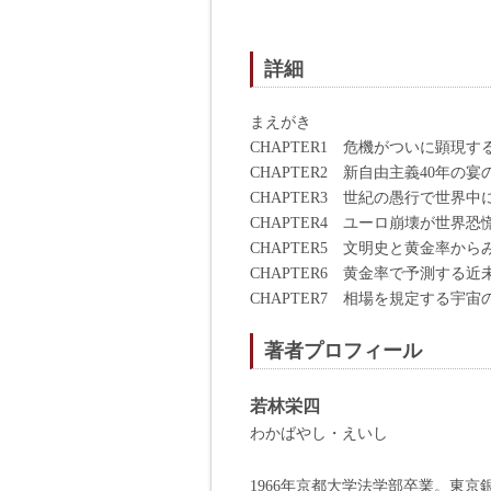
詳細
まえがき
CHAPTER1 危機がついに顕現す
CHAPTER2 新自由主義40年
CHAPTER3 世紀の愚行で世界
CHAPTER4 ユーロ崩壊が世界
CHAPTER5 文明史と黄金率か
CHAPTER6 黄金率で予測する
CHAPTER7 相場を規定する宇
著者プロフィール
若林栄四
わかばやし・えいし
1966年京都大学法学部卒業。東京