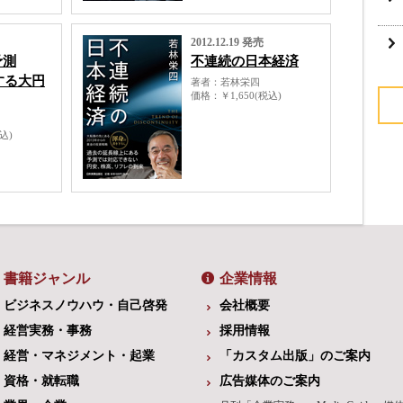
2012.12.19 発売
予測
不連続の日本経済
醒する大円
著者
若林栄四
価格
￥1,650(税込)
税込)
書籍ジャンル
企業情報
ビジネスノウハウ・自己啓発
会社概要
経営実務・事務
採用情報
経営・マネジメント・起業
「カスタム出版」のご案内
資格・就転職
広告媒体のご案内