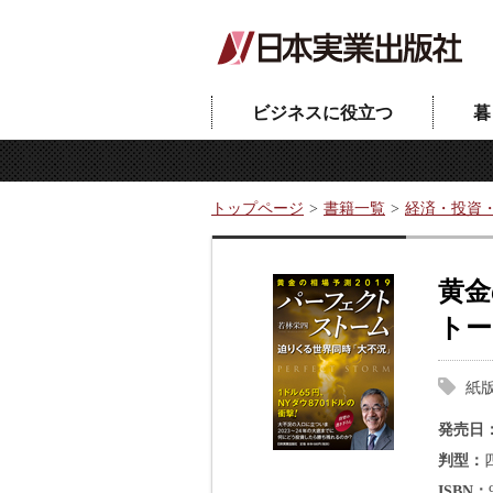
ビジネスに役立つ
暮
トップページ
書籍一覧
経済・投資
黄金
トー
紙
発売日
判型
ISBN