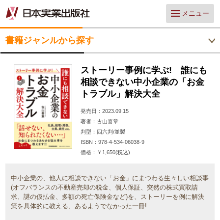
メニュー
書籍ジャンルから探す
ストーリー事例に学ぶ! 誰にも
相談できない中小企業の「お金
トラブル」解決大全
発売日
2023.09.15
著者
古山喜章
判型
四六判/並製
ISBN
978-4-534-06038-9
価格
￥1,650(税込)
中小企業の、他人に相談できない「お金」にまつわる生々しい相談事
(オフバランスの不動産売却の税金、個人保証、突然の株式買取請
求、謎の仮払金、多額の死亡保険金など)を、ストーリーを例に解決
策を具体的に教える、あるようでなかった一冊!