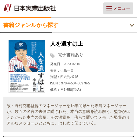
メニュー
書籍ジャンルから探す
人を遺すは上
電子書籍あり
発売日
2023.02.10
著者
小島一貴
判型
四六判/並製
ISBN
978-4-534-05976-5
価格
￥1,650(税込)
故・野村克也監督のマネージャーを15年間勤めた専属マネージャー
が、数々の名言の裏側に隠された、本当の意味を読み解く。監督が伝
えたかった本当の言葉、その深意を、傍らで聞いてメモした監督のリ
アルなメッセージとともに、はじめて伝えていく。