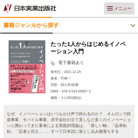
メニュー
書籍ジャンルから探す
たった1人からはじめるイノベ
ーション入門
電子書籍あり
発売日
2021.12.24
著者
竹林一
判型
四六判/並製
ISBN
978-4-534-05897-3
価格
￥1,650(税込)
なぜ、イノベーションはいつもかけ声で終わるのか？ オムロンで鉄
道事業、モバイル事業、赤字会社の立て直しなど多くのイノベーショ
ンに携わってきた著者による実践的理論は、「新しい軸」「起承転
結」「忍者と武士」……すべて日本語に落とし込み腹落ちする