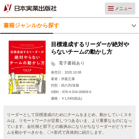
メニュー
書籍ジャンルから探す
目標達成するリーダーが絶対や
らないチームの動かし方
電子書籍あり
発売日
2020.10.08
著者
伊庭正康
判型
四六判/並製
ISBN
978-4-534-05809-6
価格
￥1,540(税込)
リーダーとして目標達成のためにチームをまとめ、動かしていくスキ
ルは、リモートワークが定着しつつあるいま、より重要なものになっ
ています。会社側と部下との板挟みになりがちなリーダーがどうチー
ムを動かすべきかを、〇×形式で具体的に紹介します。