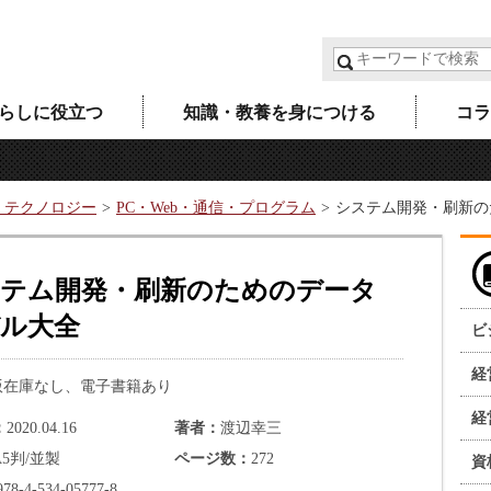
らしに役立つ
知識・教養を身につける
コラ
・テクノロジー
PC・Web・通信・プログラム
システム開発・刷新の
テム開発・刷新のためのデータ
ル大全
ビ
経
版在庫なし、電子書籍あり
経
2020.04.16
著者
渡辺幸三
A5判/並製
ページ数
272
資
978-4-534-05777-8