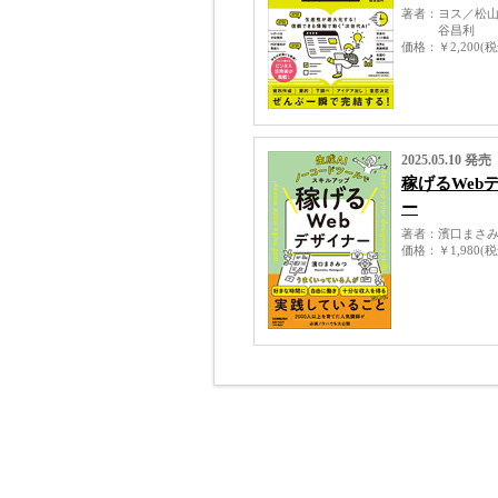
著者
ヨス／松
谷昌利
価格
￥2,200(
2025.05.10 発売
稼げるWeb
ー
著者
濱口まさ
価格
￥1,980(