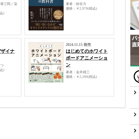
山将三郎／染
著者
枌谷力
価格
￥2,970(税込)
税込)
2024.11.15 発売
デザイナ
はじめてのホワイト
ボードアニメーショ
ン
みつ
税込)
著者
金井雄三
価格
￥2,200(税込)