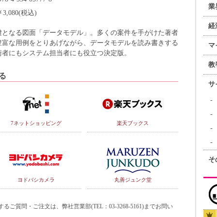
業
￥3,080(税込)
経
鍵となる図面「データモデル」。多くの案件を手がけた著者
豊富な用例をとりあげながら、データモデルを読み書きする
マ
術者にもシステム担当者にも役立つ決定版。
教
る
サ
7ネットショッピング
楽天ブックス
そ
ヨドバシカメラ
丸善ジュンク堂
質問・ご注文は、弊社営業部(TEL：03-3268-5161)までお問い