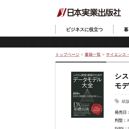
ビジネスに役立つ
暮
トップページ
書籍一覧
サイエンス
シス
モデ
紙
発売日
判型
ISBN