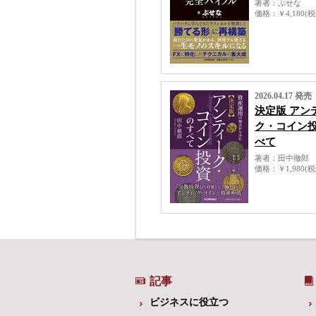
著者
ぶせな
価格
￥4,180(
2026.04.17 発売
決定版 アン
ク・コイン
べて
著者
田中徹郎
価格
￥1,980(
記事
ビジネスに役立つ