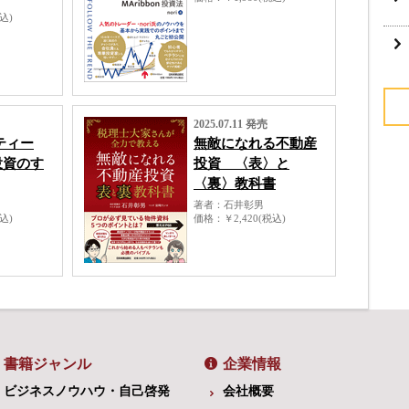
税込)
2025.07.11 発売
ティー
無敵になれる不動産
投資のす
投資 〈表〉と
〈裏〉教科書
著者
石井彰男
税込)
価格
￥2,420(税込)
書籍ジャンル
企業情報
ビジネスノウハウ・自己啓発
会社概要