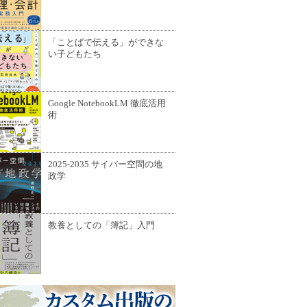
「ことばで伝える」ができな
い子どもたち
Google NotebookLM 徹底活用
術
2025-2035 サイバー空間の地
政学
教養としての「簿記」入門