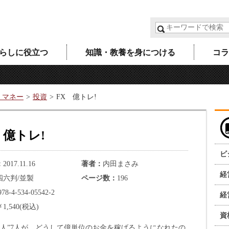
らしに役立つ
知識・教養を身につける
コラ
・マネー
投資
FX 億トレ!
 億トレ!
ビ
2017.11.16
著者
内田まさみ
経
四六判/並製
ページ数
196
978-4-534-05542-2
経
￥1,540(税込)
資
の人”7人が、どうして億単位のお金を稼げるようになれたの