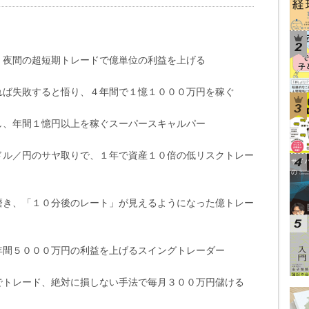
、夜間の超短期トレードで億単位の利益を上げる
れば失敗すると悟り、４年間で１憶１０００万円を稼ぐ
し、年間１憶円以上を稼ぐスーパースキャルパー
ドル／円のサヤ取りで、１年で資産１０倍の低リスクトレー
磨き、「１０分後のレート」が見えるようになった億トレー
年間５０００万円の利益を上げるスイングトレーダー
でトレード、絶対に損しない手法で毎月３００万円儲ける