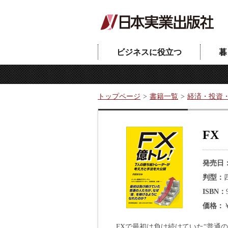
ビジネスに役立つ
暮
トップページ
書籍一覧
経済・投資
FX
発売日
判型
ISBN
価格
FXで最初は負け続けていた“普通