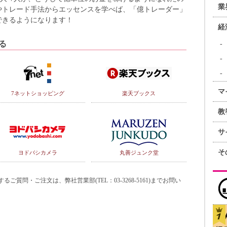
業
やトレード手法からエッセンスを学べば、「億トレーダー」
できるようになります！
経
る
マ
7ネットショッピング
楽天ブックス
教
サ
そ
ヨドバシカメラ
丸善ジュンク堂
質問・ご注文は、弊社営業部(TEL：03-3268-5161)までお問い