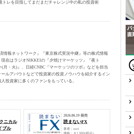
憶トレを目指してまだまだチャレンジ中の私の投資術
、『経済情報ネットワーク』『東京株式実況中継』等の株式情報
現在はラジオNIKKEIの『夕焼けマーケッツ』『夜ト
(月・火)』、日経CNBC『マーケッツのツボ』などを担当
オールアバウトなどで投資家の投資ノウハウを紹介するイン
個人投資家に多くのファンをもっている。
2026.06.19 発売
テクニカル
読まないFX
イブル
著者
nori
価格
￥1,980(税込)