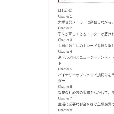
はじめに
Chapter１
大手食品メーカーに勤務しながら
Chapter２
手法が正しくともメンタルが悪け
Chapter３
１日に数百回のトレードを繰り返
Chapter４
豪ドル／円とニュージーランド・
ド
Chapter５
バイナリーオプションで損切りを
ダー
Chapter６
貿易会社経営の実務を活かして、
Chapter７
生活に必要なお金を稼ぐ主婦感覚
Chapter８