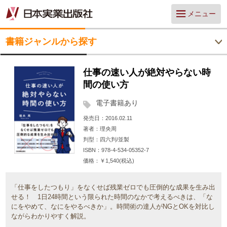
メニュー
書籍ジャンルから探す
仕事の速い人が絶対やらない時
間の使い方
電子書籍あり
発売日
2016.02.11
著者
理央周
判型
四六判/並製
ISBN
978-4-534-05352-7
価格
￥1,540(税込)
「仕事をしたつもり」をなくせば残業ゼロでも圧倒的な成果を生み出
せる！ 1日24時間という限られた時間のなかで考えるべきは、「な
にをやめて、なにをやるべきか」。時間術の達人がNGとOKを対比し
ながらわかりやすく解説。