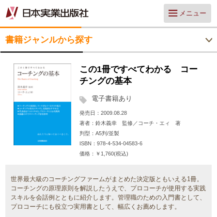
メニュー
書籍ジャンルから探す
この1冊ですべてわかる コー
チングの基本
電子書籍あり
発売日
2009.08.28
著者
鈴木義幸 監修／コーチ・エィ 著
判型
A5判/並製
ISBN
978-4-534-04583-6
価格
￥1,760(税込)
世界最大級のコーチングファームがまとめた決定版ともいえる1冊。
コーチングの原理原則を解説したうえで、プロコーチが使用する実践
スキルを会話例とともに紹介します。管理職のための入門書として、
プロコーチにも役立つ実用書として、幅広くお薦めします。