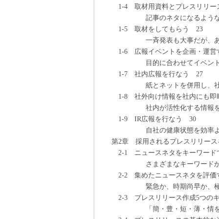
1-4 取材用資料とプレスリリー
記事のネタになるような「見
1-5 取材をしてもらう 23
一斉発表も大事だが、あく
1-6 広報イベントを企画・運営す
目的に合わせてイベント形
1-7 社内広報を行なう 27
紙とネットを併用し、社員と
1-8 社外向け情報を社内にも即
社内が活性化する情報をタ
1-9 IR広報を行なう 30
自社の健康状態を効率よく株
第2章 採用されるプレスリリース
2-1 ニュースネタをキーワード
さまざまなキーワードから
2-2 集めたニュースネタを評価す
緊急か、時期尚早か、極秘か
2-3 プレスリリース作成5つのキ
「簡・豊・短・薄・情を込