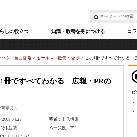
らしに役立つ
知識・教養を身につける
コラ
ウハウ・自己啓発
セールス・販促・交渉
この1冊ですべてわかる 
1冊ですべてわかる 広報・PRの
ビ
子書籍あり
2009.04.28
著者
山見博康
A5判/並製
ページ数
256
978-4-534-04552-2