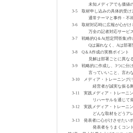
未知メディアでも価値のある
3-5 取材申し込みの具体的受け方
通常テーマと事件・不祥事と
3-6 取材対応時に広報が心がけ
万全の記者対応サービスは
3-7 戦略的Q＆A(想定問答集)作
Qは漏れなく、Aは部署間
3-8 Q＆A作成の実務ポイント 
見解は部署ごとに異なる場合
3-9 戦略的に作成し、3つに分け
言っていいこと、言わなけれ
3-10 メディア・トレーニング(
経営者が誠実な振る舞いが
3-11 実践メディア・トレーニ
リハーサルを通じて発表ま
3-12 実践メディア・トレーニン
どんな取材をどうアレンジ
3-13 発表者に心がけさせたいポ
発表者をうまくコントロー