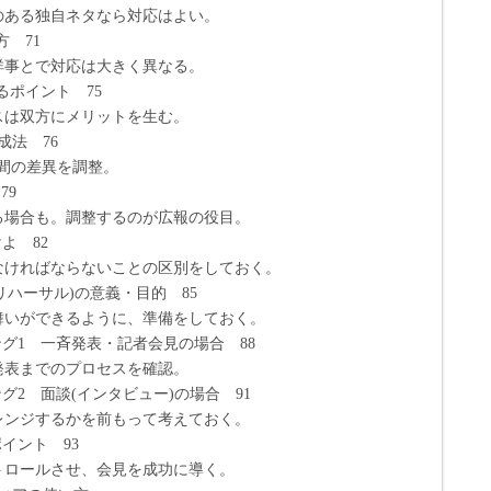
独自ネタなら対応はよい。
 71
で対応は大きく異なる。
るポイント 75
双方にメリットを生む。
成法 76
の差異を調整。
79
も。調整するのが広報の役目。
よ 82
ばならないことの区別をしておく。
リハーサル)の意義・目的 85
できるように、準備をしておく。
ング1 一斉発表・記者会見の場合 88
でのプロセスを確認。
グ2 面談(インタビュー)の場合 91
するかを前もって考えておく。
イント 93
ルさせ、会見を成功に導く。