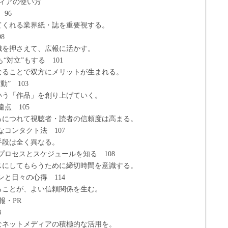
ィアの使い方
96
る業界紙・誌を重要視する。
8
さえて、広報に活かす。
“対立”もする 101
とで双方にメリットが生まれる。
” 103
作品」を創り上げていく。
点 105
れて視聴者・読者の信頼度は高まる。
コンタクト法 107
は全く異なる。
プロセスとスケジュールを知る 108
てもらうために締切時間を意識する。
と日々の心得 114
が、よい信頼関係を生む。
報・PR
8
トメディアの積極的な活用を。