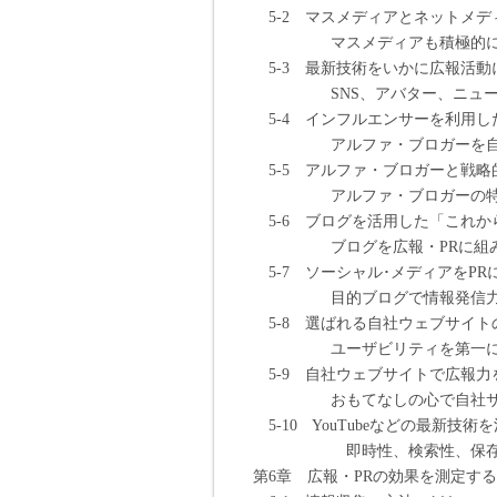
5-2 マスメディアとネットメディ
マスメディアも積極的にネッ
5-3 最新技術をいかに広報活動に
SNS、アバター、ニュースな
5-4 インフルエンサーを利用した
アルファ・ブロガーを自社の
5-5 アルファ・ブロガーと戦略的
アルファ・ブロガーの特性を
5-6 ブログを活用した「これから
ブログを広報・PRに組み込
5-7 ソーシャル･メディアをPRに
目的ブログで情報発信力
5-8 選ばれる自社ウェブサイトの
ユーザビリティを第一に考え
5-9 自社ウェブサイトで広報力を
おもてなしの心で自社サイ
5-10 YouTubeなどの最新技術を
即時性、検索性、保存性など
第6章 広報・PRの効果を測定する