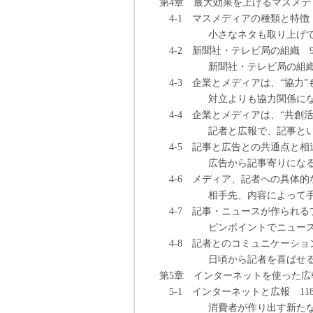
第4章 最大効果を上げるマスメデ
4-1 マスメディアの種類と特徴 
小さなネタも取り上げてくれ
4-2 新聞社・テレビ局の組織 9
新聞社・テレビ局の組織を押
4-3 企業とメディアは、“協力”も
対立よりも協力関係になるこ
4-4 企業とメディアは、“共創活動
記者と広報で、記事という「
4-5 記事と広告との共通点と相違
広告から記事寄りになるにつ
4-6 メディア、記者への具体的な
相手先、内容によって手段
4-7 記事・ニュースが作られる
ピンポイントでニュースにし
4-8 記者とのコミュニケーション
日頃から記者を喜ばせること
第5章 インターネットを使った広
5-1 インターネットと広報 11
消費者が作り出す新たなネッ