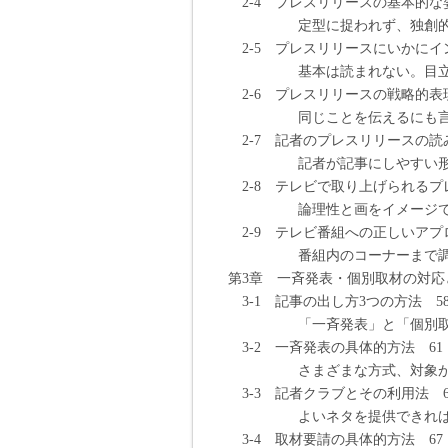
2-4 プレスリリースの基本的な姿
定型に捉われず、独創的に。
2-5 プレスリリースにいかにイ
基本は読まれない。目立たせ
2-6 プレスリリースの戦略的表
同じことを伝えるにも言葉の
2-7 記者のプレスリリースの読
記者が記事にしやすい形で
2-8 テレビで取り上げられるプ
論理性と画をイメージでき
2-9 テレビ番組への正しいアプ
番組内のコーナーまで調べ、
第3章 一斉発表・個別取材の対応
3-1 記事の出し方3つの方法 5
「一斉発表」と「個別取材」
3-2 一斉発表の具体的方法 61
さまざまな方式、対象がある
3-3 記者クラブとその利用法 6
よいネタを提供できれば、効
3-4 取材要請の具体的方法 67