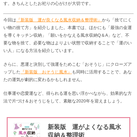
す。きちんとしたお祀りの心がけが大切です。
今回は
『新装版 運が良くなる風水収納＆整理術』
から「捨てにく
い物の捨て方」を紹介しました。本書では、ほかにも「最強の金運
を導くキッチン収納」「願いをかなえる風水収納Q＆A」など、不
要な物を捨て、必要な物はよりよい状態で収納することで「運のい
い人」になる方法を紹介しています。
さらに、悪運と決別して強運をためこむ「おそうじ」にクローズア
ップした
『新装版 おそうじ風水』
も同時に活用することで、あな
たの運気が劇的に変わるかもしれません。
仕事運や恋愛運など、得られる運を思い浮かべながら、効果的な方
法で片づけ＆おそうじをして、素敵な2020年を迎えましょう。
新装版 運がよくなる風水
収納＆整理術