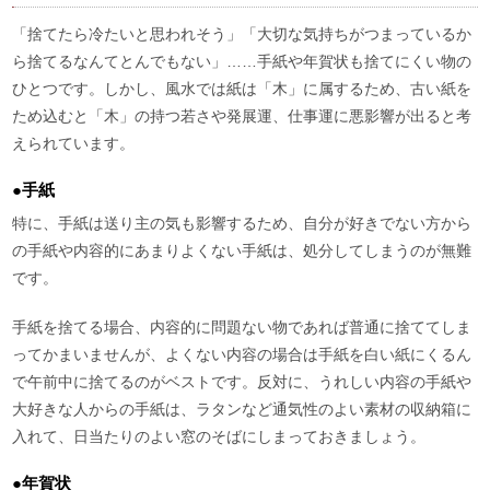
「捨てたら冷たいと思われそう」「大切な気持ちがつまっているか
ら捨てるなんてとんでもない」……手紙や年賀状も捨てにくい物の
ひとつです。しかし、風水では紙は「木」に属するため、古い紙を
ため込むと「木」の持つ若さや発展運、仕事運に悪影響が出ると考
えられています。
●手紙
特に、手紙は送り主の気も影響するため、自分が好きでない方から
の手紙や内容的にあまりよくない手紙は、処分してしまうのが無難
です。
手紙を捨てる場合、内容的に問題ない物であれば普通に捨ててしま
ってかまいませんが、よくない内容の場合は手紙を白い紙にくるん
で午前中に捨てるのがベストです。反対に、うれしい内容の手紙や
大好きな人からの手紙は、ラタンなど通気性のよい素材の収納箱に
入れて、日当たりのよい窓のそばにしまっておきましょう。
●年賀状