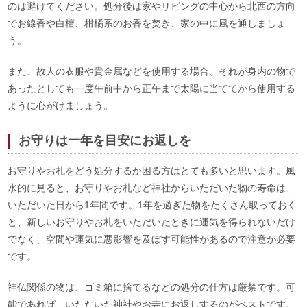
のは避けてください。処分後は家やリビングの中心から北西の方向
でお線香や白檀、柑橘系のお香を焚き、家の中に風を通しましょ
う。
また、故人の衣服や貴金属などを使用する場合、それが身内の物で
あったとしても一度午前中から正午まで太陽に当ててから使用する
ように心がけましょう。
お守りは一年を目安にお返しを
お守りやお札をどう処分するか困る方はとても多いと思います。風
水的に見ると、お守りやお札など神社からいただいた物の寿命は、
いただいた日から1年間です。1年を過ぎた物をたくさん取っておく
と、新しいお守りやお札をいただいたときに運気を得られないだけ
でなく、空間や運気に悪影響を及ぼす可能性があるので注意が必要
です。
神仏関係の物は、ゴミ箱に捨てるなどの処分の仕方は厳禁です。可
能であれば、いただいた神社やお寺にお返しするのがベストです。