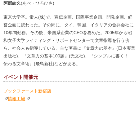
阿部紘久
(あべ・ひろひさ)
東京大学卒。帝人(株)で、宣伝企画、国際事業企画、開発企画、経
営企画に携わった。その間に、タイ、韓国、イタリアの合弁会社に
10年間勤務。その後、米国系企業のCEOを務めた。2005年から昭
和女子大学ライティング・サポートセンターで文章指導を行う傍
ら、社会人も指導している。主な著書に『文章力の基本』(日本実業
出版社)、『文章力の基本100題』(光文社)、『シンプルに書く！
伝わる文章術』(飛鳥新社)などがある。
イベント開催元
ブックファースト新宿店
情報工場