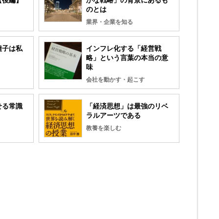
【後編】
かな戦略」の背景にあるも
のとは
業界・企業を知る
種子は私
インフレ化する「経営戦
略」という言葉の本当の意
味
会社を動かす・起こす
せる常識
「経済思想」は最強のリベ
ラルアーツである
教養を楽しむ