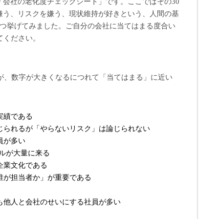
「会社の老化度チェックシート」です。ここではその30
嫌う、リスクを嫌う、現状維持が好きという、人間の基
8つ挙げてみました。ご自分の会社に当てはまる度合い
てください。
い」が、数字が大きくなるにつれて「当てはまる」に近い
実績である
論じられるが「やらないリスク」は論じられない
員が多い
ールが大量に来る
る企業文化である
「誰が担当者か」が重要である
でも他人と会社のせいにする社員が多い