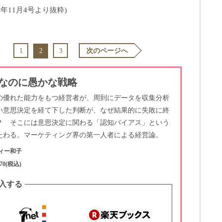
3年11月4号より抜粋)
2
1
3
次のページへ
なのに愚かな戦略
の優れた能力をもつ経営者が、周到にデータを収集分析
い意思決定を経て下した判断が、なぜ結果的に失敗に終
？ そこには意思決定に関わる「認知バイアス」という
たわる。マーケティング界の第一人者による経営論。
ィー和子
70(税込)
入する