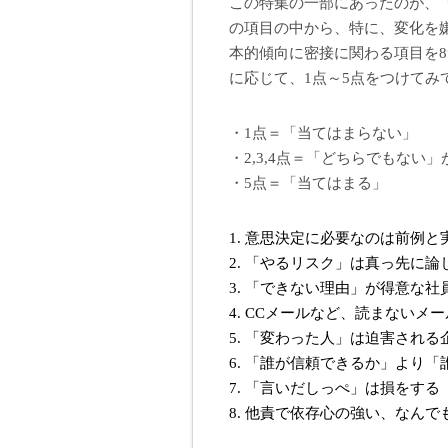
この特集の一部にあったのが、
の項目の中から、特に、変化を
本的傾向に密接に関わる項目を
に応じて、1点～5点をつけてみ
・1点＝「当てはまらない」
・2,3,4点＝「どちらでもな
・5点＝「当てはまる」
1. 意思決定に必要なのは前例と
2. 「やるリスク」は真っ先に
3. 「できない理由」が得意な社
4. CCメールなど、読まないメ
5. 「変わった人」は迫害され
6. 「誰が信頼できるか」より
7. 「言いだしっぺ」は損をする
8. 他責で依存心の強い、なん