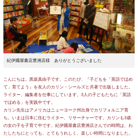
紀伊國屋書店豊洲店様 ありがとうございました
こんにちは。黒坂真由子です。このたび、『子どもを「英語でほめ
て」育てよう』を友人のカリン・シールズと共著で出版しました。
ライター、編集者を仕事にしています。3人の子どもたちに「英語
でほめる」を実践中です。
カリン先生はアメリカはニューヨーク州出身でカリフォルニア育
ち。いまは日本に住むライター、リサーチャーです。カリンも3歳
の女の子を子育て中です。紀伊國屋書店豊洲店さんでの時間は、わ
たしたちにとっても、とてもうれしく、楽しい時間になりました。