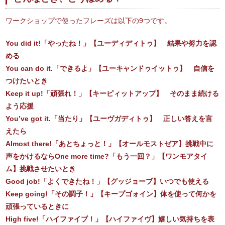
ワークショップで使ったフレーズは以下の9つです。
You did it!「やったね！」【ユーディディトゥ】 結果や努力を認
める
You can do it.「できるよ」【ユーキャンドゥイットゥ】 自信を
つけたいとき
Keep it up!「頑張れ！」【キーピィットアップ】 そのまま続ける
よう応援
You’ve got it.「当たり」【ユーヴガディトゥ】 正しい答えを言
えたら
Almost there!「あとちょっと！」【オールモストゼア】挑戦中に
声をかけるならOne more time?「もう一回？」【ワンモアタイ
ム】挑戦させたいとき
Good job!「よくできたね！」【グッジョーブ】いつでも使える
Keep going!「その調子！」【キープゴォイン】体を使って何かを
頑張っているときに
High five!「ハイファイブ！」【ハイファイヴ】嬉しい気持ちを表