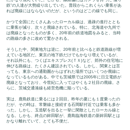
鉄”の人達が大勢繰り出していた。普段からこれくらい乗客があ
れば廃線にはならないのだが、というのはどこの線でも同じ。
かつて全国にたくさんあったローカル線は、過疎の進行ととも
に乗客が減り、次々と廃線されている。特に、北海道や九州で
は廃線となったものが多く、20年前の鉄道地図をみると、当時
の路線の多さに改めて驚かされる。
そうした中、関東地方は逆に、20年前と比べると鉄道路線が増
えている地区だ。東京の地下鉄だけでもかなり増えているが、
それ以外にも、つくばエキスプレス(ＴＸ)など、郊外の住宅地に
伸びる路線は、たくさん建設されている。しかし、関東とは言
っても、東京への通勤圏からはずれた場所ではいくつか廃線に
なっているものがある。中でも茨城県では2005年に日立電鉄が
廃線となっており、今世紀に入ってはやくも２社目の廃線。さ
らに、茨城交通湊線も経営危機に陥っている。
実は、鹿島鉄道に乗るには２回目。昨年の夏にも１度乗ったの
だが、その時は、常磐線と接続する石岡駅付近では乗客も多か
った。しかし、玉造駅を出ると一挙に閑散としたローカル線と
なる。しかも、終点の鉾田駅が、鹿島臨海鉄道の新鉾田駅とは
かなり離れていて、とても不便だ。