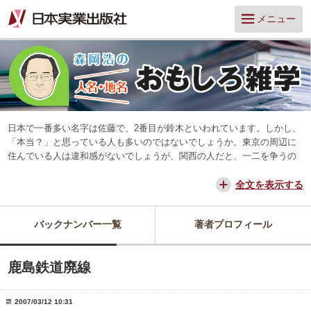
メニュー
日本で一番多い名字は佐藤で、2番目が鈴木といわれています。しかし、
「本当？」と思っている人も多いのではないでしょうか。東京の周辺に
住んでいる人は違和感がないでしょうが、関西の人だと、一二を争うの
は山本と田中だろう、と思っています。
交通が便利になって、東京からだと、離島や山中を除いてほとんどの所
全文を表示する
に日帰りできるようになりました。でも、日本は狭いようで、まだ地域
差は残っています。そんな日本を名字や地名からみつめ直してみたいと
バックナンバー一覧
著者プロフィール
思っています。
鹿島鉄道廃線
2007/03/12 10:31