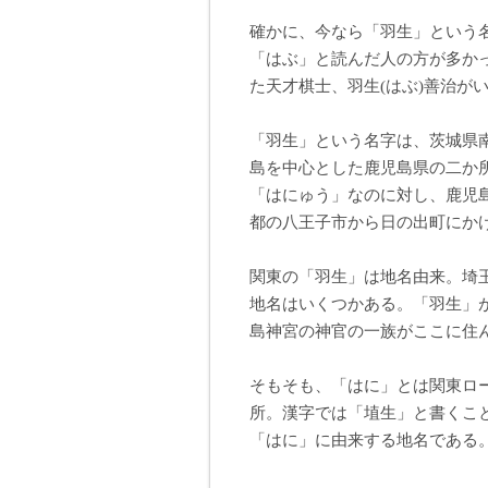
確かに、今なら「羽生」という
「はぶ」と読んだ人の方が多か
た天才棋士、羽生(はぶ)善治が
「羽生」という名字は、茨城県
島を中心とした鹿児島県の二か
「はにゅう」なのに対し、鹿児
都の八王子市から日の出町にか
関東の「羽生」は地名由来。埼
地名はいくつかある。「羽生」
島神宮の神官の一族がここに住
そもそも、「はに」とは関東ロ
所。漢字では「埴生」と書くこ
「はに」に由来する地名である