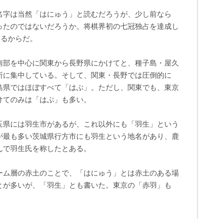
名字は当然「はにゅう」と読むだろうが、少し前なら
ったのではないだろうか。将棋界初の七冠独占を達成し
いるからだ。
南部を中心に関東から長野県にかけてと、種子島・屋久
所に集中している。そして、関東・長野では圧倒的に
島県ではほぼすべて「はぶ」。ただし、関東でも、東京
けてのみは「はぶ」も多い。
玉県には羽生市があるが、これ以外にも「羽生」という
が最も多い茨城県行方市にも羽生という地名があり、鹿
んで羽生氏を称したとある。
ーム層の赤土のことで、「はにゅう」とは赤土のある場
とが多いが、「羽生」とも書いた。東京の「赤羽」も
。