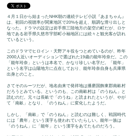
４月１日から始まったNHK朝の連続テレビ小説『あまちゃん』
は、初回の視聴率が関東地区で20%を超え、順調な滑り出しと
なった。ドラマの設定は岩手県三陸地方の架空の町だが、ロケ
地である岩手県久慈市宇部町小袖地区には続々と観光客が訪れ
ているという。
このドラマでヒロイン・天野アキ役をつとめているのが、昨年
2000人近いオーディションで選ばれた19歳の能年玲奈だ。この
「能年玲奈」というは本名で、かなり珍しい名字だ。「能年」
という名字は山陽地方に点在しており、能年玲奈自身も兵庫県
出身とのこと。
さてそのルーツだが、地名由来で発祥地は播磨国飾東郡南畝村
だろうとみている。というのも、この南畝村は「のうねん」と
読むのだ。元々は長畝で「のうね」と読まれたというが、やが
て「南畝」となり、「のうねん」に変化したようだ。
しかし、「南畝」で「のうねん」と読むのは難しく、戦国時代
には「農年」という漢字も使われていたらしい。能年一族は
「のうねん」に「能年」という漢字をあてたものだろう。