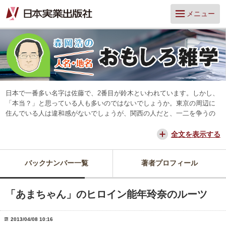
メニュー
日本で一番多い名字は佐藤で、2番目が鈴木といわれています。しかし、
「本当？」と思っている人も多いのではないでしょうか。東京の周辺に
住んでいる人は違和感がないでしょうが、関西の人だと、一二を争うの
は山本と田中だろう、と思っています。
交通が便利になって、東京からだと、離島や山中を除いてほとんどの所
全文を表示する
に日帰りできるようになりました。でも、日本は狭いようで、まだ地域
差は残っています。そんな日本を名字や地名からみつめ直してみたいと
バックナンバー一覧
著者プロフィール
思っています。
「あまちゃん」のヒロイン能年玲奈のルーツ
2013/04/08 10:16