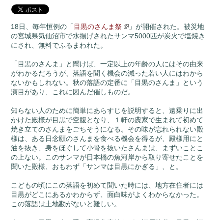
18日、毎年恒例の「
目黒のさんま祭
」が開催された。被災地
の宮城県気仙沼市で水揚げされたサンマ5000匹が炭火で塩焼き
にされ、無料でふるまわれた。
「目黒のさんま」と聞けば、一定以上の年齢の人にはその由来
がわかるだろうが、落語を聞く機会の減った若い人にはわから
ないかもしれない。秋の落語の定番に「目黒のさんま」という
演目があり、これに因んだ催しものだ。
知らない人のために簡単にあらすじを説明すると、遠乗りに出
かけた殿様が目黒で空腹となり、１軒の農家で生まれて初めて
焼き立てのさんまをごちそうになる。その味が忘れられない殿
様は、ある日念願のさんまを食べる機会を得るが、殿様用にと
油を抜き、身をほぐして小骨を抜いたさんまは、まずいことこ
の上ない。このサンマが日本橋の魚河岸から取り寄せたことを
聞いた殿様、おもわず「サンマは目黒にかぎる」、と。
こどもの頃にこの落語を初めて聞いた時には、地方在住者には
目黒がどこにあるかわからず、面白味がよくわからなかった。
この落語は土地勘がないと難しい。