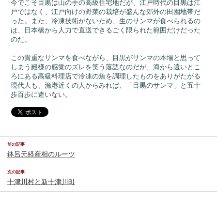
今でこそ目黒は山の手の高級住宅地だが、江戸時代の目黒は江
戸ではなく、江戸向けの野菜の栽培が盛んな郊外の田園地帯だ
った。また、冷凍技術がないため、生のサンマが食べられるの
は、日本橋から人力で直送できるごく限られた範囲だけだった
のだ。
この貴重なサンマを食べながら、目黒がサンマの本場と思って
しまう殿様の感覚のズレを笑う落語なのだが、海から遠いとこ
ろにある高級料理店で冷凍の魚を調理したものをありがたがる
現代人も、漁港近くの人からみれば、「目黒のサンマ」と五十
歩百歩に違いない。
前の記事
鉢呂元経産相のルーツ
次の記事
十津川村と新十津川町