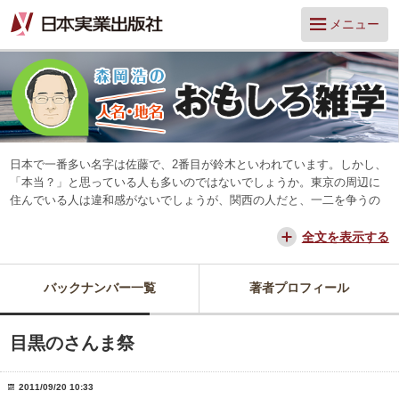
メニュー
日本で一番多い名字は佐藤で、2番目が鈴木といわれています。しかし、
「本当？」と思っている人も多いのではないでしょうか。東京の周辺に
住んでいる人は違和感がないでしょうが、関西の人だと、一二を争うの
は山本と田中だろう、と思っています。
交通が便利になって、東京からだと、離島や山中を除いてほとんどの所
全文を表示する
に日帰りできるようになりました。でも、日本は狭いようで、まだ地域
差は残っています。そんな日本を名字や地名からみつめ直してみたいと
バックナンバー一覧
著者プロフィール
思っています。
目黒のさんま祭
2011/09/20 10:33