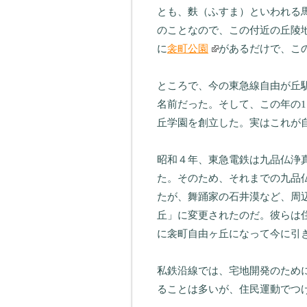
とも、麩（ふすま）といわれる
のことなので、この付近の丘陵
に
衾町公園
があるだけで、こ
ところで、今の東急線自由が丘
名前だった。そして、この年の
丘学園を創立した。実はこれが
昭和４年、東急電鉄は九品仏浄
た。そのため、それまでの九品
たが、舞踊家の石井漠など、周
丘」に変更されたのだ。彼らは
に衾町自由ヶ丘になって今に引
私鉄沿線では、宅地開発のため
ることは多いが、住民運動でつ