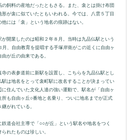
馬の飼料の産地だったともさる。また、衾とは掛け布団
地形が衾に似ていたともいわれる。今では、八雲５丁目
の他には「衾」という地名の痕跡はない。
駅が開業したのは昭和２年８月。当時は九品仏駅という
11月、自由教育を提唱する手塚岸衛がこの近くに自由ヶ
自由が丘の由来である。
真寺の表参道前に新駅を設置し、こちらを九品仏駅とし
仏駅は地名をとって衾町駅に改名することが決まってい
辺に住んでいた文化人達の強い運動で、駅名が「自由ヶ
住所も自由ヶ丘○番地と名乗り、ついに地名までが正式
き継がれている。
に鉄道会社主導で「○○が丘」という駅名や地名をつく
けられたものは珍しい。