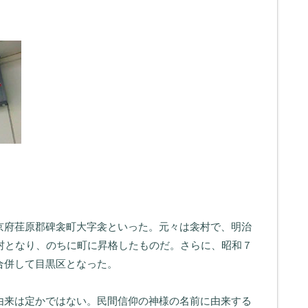
京府荏原郡碑衾町大字衾といった。元々は衾村で、明治
衾村となり、のちに町に昇格したものだ。さらに、昭和７
合併して目黒区となった。
由来は定かではない。民間信仰の神様の名前に由来する