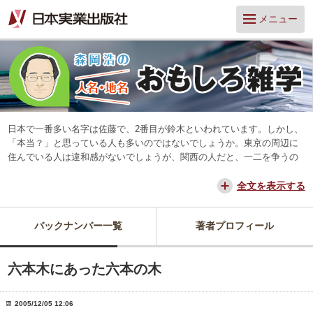
メニュー
日本で一番多い名字は佐藤で、2番目が鈴木といわれています。しかし、
「本当？」と思っている人も多いのではないでしょうか。東京の周辺に
住んでいる人は違和感がないでしょうが、関西の人だと、一二を争うの
は山本と田中だろう、と思っています。
交通が便利になって、東京からだと、離島や山中を除いてほとんどの所
全文を表示する
に日帰りできるようになりました。でも、日本は狭いようで、まだ地域
差は残っています。そんな日本を名字や地名からみつめ直してみたいと
バックナンバー一覧
著者プロフィール
思っています。
六本木にあった六本の木
2005/12/05 12:06