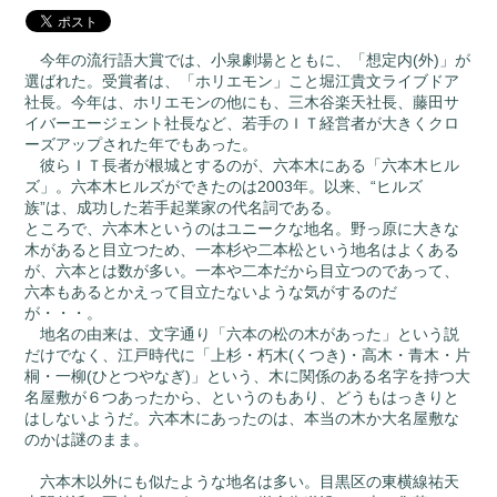
今年の流行語大賞では、小泉劇場とともに、「想定内(外)」が
選ばれた。受賞者は、「ホリエモン」こと堀江貴文ライブドア
社長。今年は、ホリエモンの他にも、三木谷楽天社長、藤田サ
イバーエージェント社長など、若手のＩＴ経営者が大きくクロ
ーズアップされた年でもあった。
彼らＩＴ長者が根城とするのが、六本木にある「六本木ヒル
ズ」。六本木ヒルズができたのは2003年。以来、“ヒルズ
族”は、成功した若手起業家の代名詞である。
ところで、六本木というのはユニークな地名。野っ原に大きな
木があると目立つため、一本杉や二本松という地名はよくある
が、六本とは数が多い。一本や二本だから目立つのであって、
六本もあるとかえって目立たないような気がするのだ
が・・・。
地名の由来は、文字通り「六本の松の木があった」という説
だけでなく、江戸時代に「上杉・朽木(くつき)・高木・青木・片
桐・一柳(ひとつやなぎ)」という、木に関係のある名字を持つ大
名屋敷が６つあったから、というのもあり、どうもはっきりと
はしないようだ。六本木にあったのは、本当の木か大名屋敷な
のかは謎のまま。
六本木以外にも似たような地名は多い。目黒区の東横線祐天