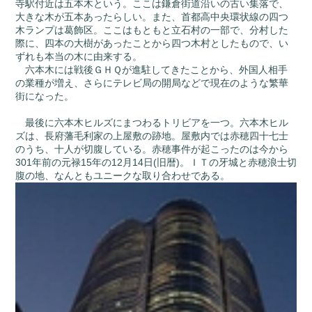
寺駅付近は五本木という。ここは鎌倉街道沿いの古い集落で、
大きな木が五本あったらしい。また、首都高中央環状線の四つ
木ランプは葛飾区。ここはもともと立石村の一部で、分村した
際に、四本の大樹があったことから四つ木村としたもので、い
ずれも本当の木に由来する。
六本木には戦後ＧＨＱが進駐してきたことから、外国人相手
の業種が増え、さらにテレビ局の開局などで現在のような繁華
街になった。
最後に六本木ヒルズにまつわるトリビアを一つ。六本木ヒル
ズは、長府藩毛利家の上屋敷の跡地。屋敷内では赤穂四十七士
のうち、十人が切腹している。赤穂事件が起こったのは今から
301年前の元禄15年の12月14日(旧暦)。ＩＴの牙城と赤穂浪士切
腹の地、なんともユニークな取り合わせである。