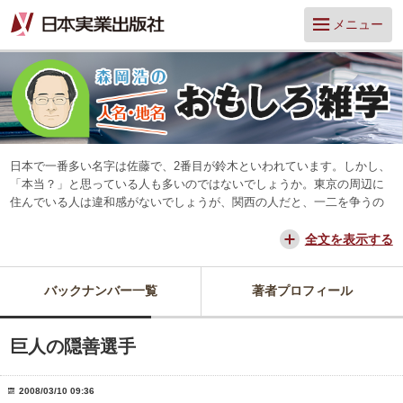
メニュー
日本で一番多い名字は佐藤で、2番目が鈴木といわれています。しかし、
「本当？」と思っている人も多いのではないでしょうか。東京の周辺に
住んでいる人は違和感がないでしょうが、関西の人だと、一二を争うの
は山本と田中だろう、と思っています。
交通が便利になって、東京からだと、離島や山中を除いてほとんどの所
全文を表示する
に日帰りできるようになりました。でも、日本は狭いようで、まだ地域
差は残っています。そんな日本を名字や地名からみつめ直してみたいと
バックナンバー一覧
著者プロフィール
思っています。
巨人の隠善選手
2008/03/10 09:36