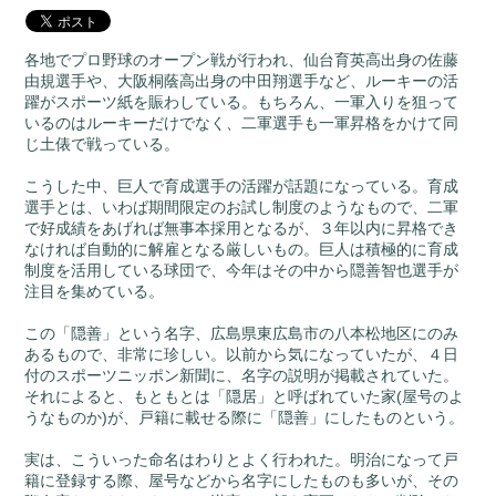
各地でプロ野球のオープン戦が行われ、仙台育英高出身の佐藤
由規選手や、大阪桐蔭高出身の中田翔選手など、ルーキーの活
躍がスポーツ紙を賑わしている。もちろん、一軍入りを狙って
いるのはルーキーだけでなく、二軍選手も一軍昇格をかけて同
じ土俵で戦っている。
こうした中、巨人で育成選手の活躍が話題になっている。育成
選手とは、いわば期間限定のお試し制度のようなもので、二軍
で好成績をあげれば無事本採用となるが、３年以内に昇格でき
なければ自動的に解雇となる厳しいもの。巨人は積極的に育成
制度を活用している球団で、今年はその中から隠善智也選手が
注目を集めている。
この「隠善」という名字、広島県東広島市の八本松地区にのみ
あるもので、非常に珍しい。以前から気になっていたが、４日
付のスポーツニッポン新聞に、名字の説明が掲載されていた。
それによると、もともとは「隠居」と呼ばれていた家(屋号のよ
うなものか)が、戸籍に載せる際に「隠善」にしたものという。
実は、こういった命名はわりとよく行われた。明治になって戸
籍に登録する際、屋号などから名字にしたものも多いが、その