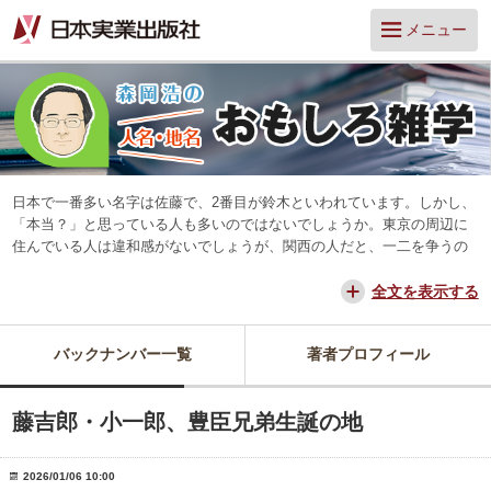
メニュー
日本で一番多い名字は佐藤で、2番目が鈴木といわれています。しかし、
「本当？」と思っている人も多いのではないでしょうか。東京の周辺に
住んでいる人は違和感がないでしょうが、関西の人だと、一二を争うの
は山本と田中だろう、と思っています。
交通が便利になって、東京からだと、離島や山中を除いてほとんどの所
全文を表示する
に日帰りできるようになりました。でも、日本は狭いようで、まだ地域
差は残っています。そんな日本を名字や地名からみつめ直してみたいと
バックナンバー一覧
著者プロフィール
思っています。
藤吉郎・小一郎、豊臣兄弟生誕の地
2026/01/06 10:00