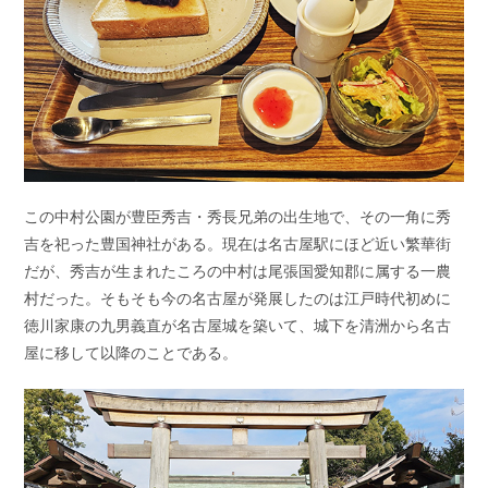
この中村公園が豊臣秀吉・秀長兄弟の出生地で、その一角に秀
吉を祀った豊国神社がある。現在は名古屋駅にほど近い繁華街
だが、秀吉が生まれたころの中村は尾張国愛知郡に属する一農
村だった。そもそも今の名古屋が発展したのは江戸時代初めに
徳川家康の九男義直が名古屋城を築いて、城下を清洲から名古
屋に移して以降のことである。