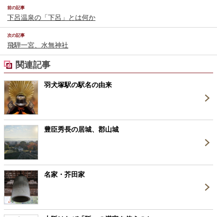
前の記事
下呂温泉の「下呂」とは何か
次の記事
飛騨一宮、水無神社
関連記事
羽犬塚駅の駅名の由来
豊臣秀長の居城、郡山城
名家・芥田家