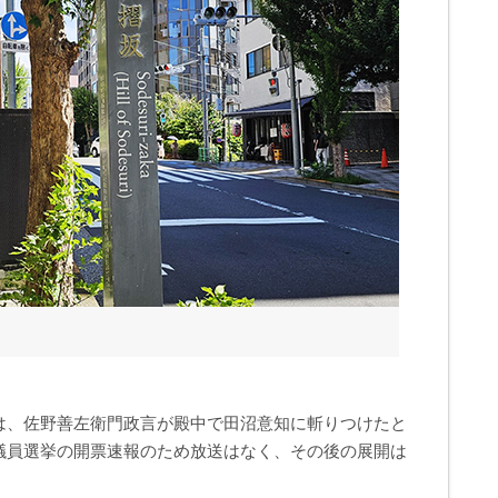
は、佐野善左衛門政言が殿中で田沼意知に斬りつけたと
議員選挙の開票速報のため放送はなく、その後の展開は