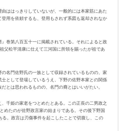
理由ははっきりしていないが、一般的には本家筋にあた
て登用を依頼するも、登用もされず系図も返却されなか
譜』巻第八百五十一に掲載されている。それによると政
の祖父松平清康に仕えて三河国に所領を賜ったが祖であ
野の名門佐野氏の一族として収録されているものの、家
武士として登場しているうえ、下野の佐野本家との関係
族だとは思われるものの、名門の裔とはいいがたい。
え、千姫の家老をつとめたとある。この正長の二男政之
つとめたのが佐野政言家の始まりである。その後下野国
である。政言は刃傷事件を起こしたことで切腹し、この