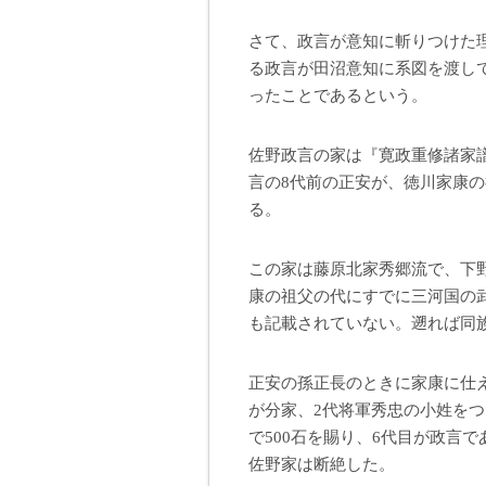
さて、政言が意知に斬りつけた
る政言が田沼意知に系図を渡し
ったことであるという。
佐野政言の家は『寛政重修諸家
言の8代前の正安が、徳川家康
る。
この家は藤原北家秀郷流で、下
康の祖父の代にすでに三河国の
も記載されていない。遡れば同
正安の孫正長のときに家康に仕
が分家、2代将軍秀忠の小姓を
で500石を賜り、6代目が政言
佐野家は断絶した。