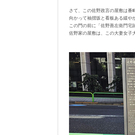
さて、この佐野政言の屋敷は番
向かって袖摺坂と看板ある緩や
この門の前に「佐野善左衛門宅
佐野家の屋敷は、この大妻女子