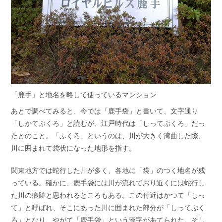
「鹿手」と地名を略して使っているマンション
あとで調べてみると、今では「鹿手袋」と書いて、文字通り
「しかてぶくろ」と読むが、江戸時代は「しってぶくろ」だっ
たとのこと。「ふくろ」というのは、川が大きく湾曲した際、
川に囲まれて袋状になった地形を指す。
関東地方では蛇行した川が多く、各地に「袋」のつく地名が残
っている。確かに、鹿手袋には川が流れており近くには蛇行し
た川の痕跡と思われるところもある。この付近はかつて「しっ
て」と呼ばれ、そこにあった川に囲まれた部分が「しってぷく
ろ」となり、やがて「鹿手袋」という漢字があてられた。そし