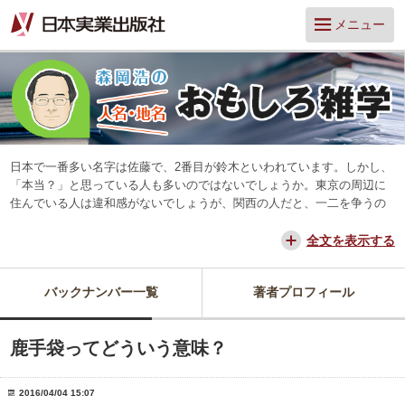
メニュー
日本で一番多い名字は佐藤で、2番目が鈴木といわれています。しかし、
「本当？」と思っている人も多いのではないでしょうか。東京の周辺に
住んでいる人は違和感がないでしょうが、関西の人だと、一二を争うの
は山本と田中だろう、と思っています。
交通が便利になって、東京からだと、離島や山中を除いてほとんどの所
全文を表示する
に日帰りできるようになりました。でも、日本は狭いようで、まだ地域
差は残っています。そんな日本を名字や地名からみつめ直してみたいと
バックナンバー一覧
著者プロフィール
思っています。
鹿手袋ってどういう意味？
2016/04/04 15:07