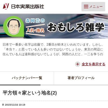
メニュー
日本で一番多い名字は佐藤で、2番目が鈴木といわれています。しかし、
「本当？」と思っている人も多いのではないでしょうか。東京の周辺に
住んでいる人は違和感がないでしょうが、関西の人だと、一二を争うの
は山本と田中だろう、と思っています。
交通が便利になって、東京からだと、離島や山中を除いてほとんどの所
全文を表示する
に日帰りできるようになりました。でも、日本は狭いようで、まだ地域
差は残っています。そんな日本を名字や地名からみつめ直してみたいと
バックナンバー一覧
著者プロフィール
思っています。
平方領々家という地名(2)
2015/11/16 10:19