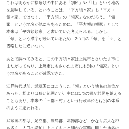
これは明らかに指扇領の中にある「別所」や「辻」という地名
を意味している。ということは、「平方領々家」も「平方＋
領々家」ではなく、「平方領」の「領家」なのだろう。「領
家」という地名が他にもあるために、「平方領の領家」として
本来は「平方領領家」と書いていた考えられる。しかし、
「領」という漢字が続いているため、2つ目の「領」を「々」と
省略したに違いない。
あとで調べてみると、この平方領々家は上尾市とさいたま市に
またがっており、上尾市にもさいたま市にも別の「領家」とい
う地名があることが確認できた。
江戸時代以前、武蔵国にはこうした「領」という地名の単位が
あった。郡よりは狭い範囲だが、中には1つの領が郡界を越える
こともあり、本来の「～郡～村」という行政単位とは別の体系
のように思われる。
武蔵国の郡は、足立郡、豊島郡、葛飾郡など、かなり広大な郡
も多く、人口の増加によってもっと細かな実態に即した地名の