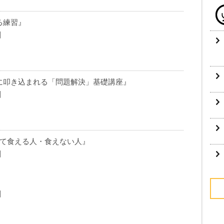
る練習』
刷
に叩き込まれる「問題解決」基礎講座』
刷
して食える人・食えない人』
刷
刷