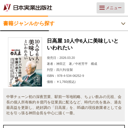
メニュー
書籍ジャンルから探す
日高屋 10人中6人に美味しいと
いわれたい
発売日
2026.03.20
著者
神田正 著／中村芳平 構成
判型
四六判/並製
ISBN
978-4-534-06252-9
価格
￥1,760(税込)
中華チェーン初の深夜営業、駅前一等地戦略、ちょい飲みの元祖、会
長の個人所有株約８億円を従業員に配るなど、時代の先を進み、過去
最高益を更新し、絶好調の「日高屋」を、85歳の現役創業者として会
社を引っ張る神田会長を中心に描く一冊。