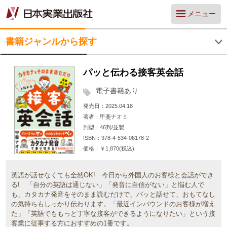
メニュー
書籍ジャンルから探す
パッと伝わる接客英会話
電子書籍あり
発売日
2025.04.18
著者
甲斐ナオミ
判型
46判/並製
ISBN
978-4-534-06178-2
価格
￥1,870(税込)
英語が話せなくても全然OK! 今日から外国人のお客様と会話ができ
る! 「自分の英語は通じない」「発音に自信がない」と悩む人で
も、カタカナ発音をそのまま読むだけで、パッと話せて、おもてなし
の気持ちもしっかり伝わります。「最近インバウンドのお客様が増え
た」「英語でももっと丁寧な接客ができるようになりたい」という接
客業に従事する方におすすめの1冊です。