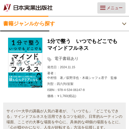
メニュー
書籍ジャンルから探す
1分で整う いつでもどこでも
マインドフルネス
電子書籍あり
発売日
2024.11.15
著者
中村悟 著／荻野淳也・木蔵シャフェ君子 監修
判型
四六判/並製
ISBN
978-4-534-06147-8
価格
￥1,760(税込)
サイバー大学の講義が人気の著者が、「いつでも」「どこでもでき
る」マインドフルネスを活用できるコツを紹介。日常的ルーティンの
場面、ここぞの大事な場面を中心に、具体的な48個の場面をもとに、
「心が穏やかになり、人生が好転する」方法を伝授します。