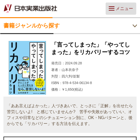
メニュー
書籍ジャンルから探す
「言ってしまった」「やってし
まった」をリカバリーするコツ
発売日
2024.09.28
著者
山本衣奈子
判型
四六判/並製
ISBN
978-4-534-06134-8
価格
￥1,650(税込)
「ああ言えばよかった」人づきあいで、とっさに「正解」を出せたら
苦労しないよ! と感じていませんか? 苦手や失敗があっていい、オ
フィスや日常などのシチュエーション別に、OK・NGパターンと、後
からでも「リカバリー」する方法を伝えます。