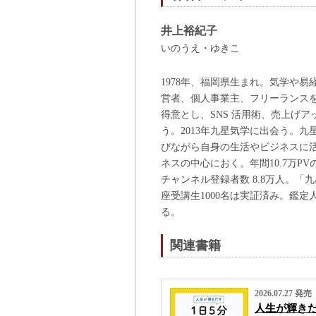
井上裕紀子
いのうえ・ゆきこ
1978年、福岡県生まれ。気学や
営者、個人事業主、フリーランスを
得意とし、SNS 活用術、売上げ
う。2013年九星気学に出会う。
びながら自身の生活やビジネスに活
ネスの中心におく。年間10.7万PV
チャンネル登録者数 8.8万人。
座受講生1000名は実証済み。鑑定人
る。
関連書籍
2026.07.27 発売
人生が輝きだ