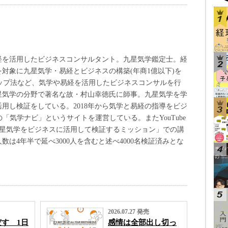
易経を活用したビジネスコンサルタント。九星気学鑑定士。経
対象に九星気学・易経とビジネスの構築(年商1億以下)を
アップ法など、気学や易経を活用したビジネスコンサルを行
九星気学の分野で著名な故・村山幸徳氏に師事。九星気学を学
用し検証をしている。2018年から気学と易経の指導をビジ
の「気学ナビ」というサイトを運営している。またYouTube
「九星気学をビジネスに活用して検証するミッション」での講
数は4年半で延べ3000人を含むと述べ4000名検証済みとな
2026.07.27 発売
す 1日
感情は全部出し切っ