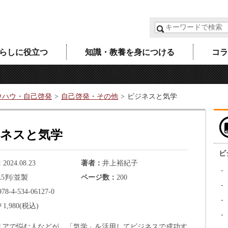
らしに役立つ
知識・教養を身につける
コラ
ウハウ・自己啓発
自己啓発・その他
ビジネスと気学
ネスと気学
ビ
2024.08.23
著者
井上裕紀子
A5判/並製
ページ数
200
978-4-534-06127-0
￥1,980(税込)
リアで悩む人などが、「気学」を活用してビジネスで成功す