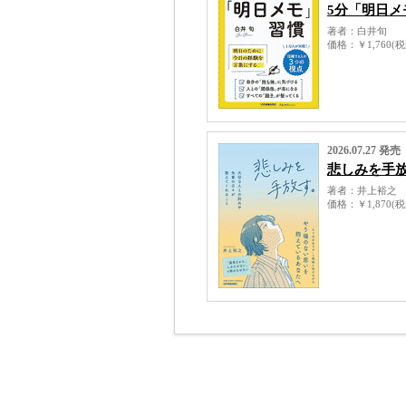
5分「明日メ
著者
白井旬
価格
￥1,760(
2026.07.27 発売
悲しみを手
著者
井上裕之
価格
￥1,870(