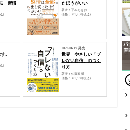
モ」習慣
たほうがいい
著者
平本あきお
税込)
価格
￥1,760(税込)
2026.06.19 発売
放す。
世界一やさしい「ブ
レない自信」のつく
税込)
り方
著者
佐藤政樹
価格
￥1,980(税込)