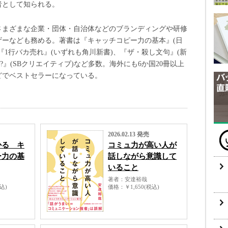
者として知られる。
さまざまな企業・団体・自治体などのブランディングや研修
ザーなども務める。著書は『キャッチコピー力の基本』(日
『1行バカ売れ』(いずれも角川新書)、『ザ・殺し文句』(新
?』(SBクリエイティブ)など多数。海外にも6か国20冊以上
どでベストセラーになっている。
2026.02.13 発売
かる キ
コミュ力が高い人が
ー力の基
話しながら意識して
いること
著者
安達裕哉
税込)
価格
￥1,650(税込)