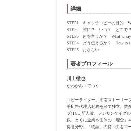
詳細
STEP1 キャッチコピーの目的 W
STEP2 誰に？ いつ？ どこで？ Wh
STEP3 何を言うか？ What to say
STEP4 どう伝えるか？ How to s
STEP5 おさらい
著者プロフィール
川上徹也
かわかみ・てつや
コピーライター。湘南ストーリー
手広告代理店勤務を経て独立。数
ブ(TCC)新人賞、フジサンケイ
数。とくに企業や団体の「理念」
得意分野。「物語」の持つ力をマ