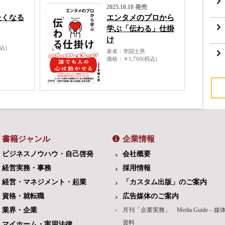
2025.10.18 発売
たくなる
エンタメのプロから
学ぶ「伝わる」仕掛
け
子
税込)
著者
李闘士男
価格
￥1,760(税込)
書籍ジャンル
企業情報
ビジネスノウハウ・自己啓発
会社概要
経営実務・事務
採用情報
経営・マネジメント・起業
「カスタム出版」のご案内
資格・就転職
広告媒体のご案内
業界・企業
月刊「企業実務」 Media Guide – 媒
資料
マイホーム・実用法律