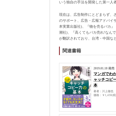
いう独自の手法を開発した第一人
現在は、広告制作にとどまらず、
のサポート、広告・広報アドバイ
本実業出版社)、『物を売るバカ』
潮社)、『高くてもバカ売れ!なんで
が翻訳されており、台湾・中国な
関連書籍
2019.01.18 発売
マンガでわ
ャッチコピ
本
著者
川上徹也
価格
￥1,430(