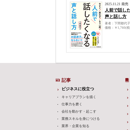
2025.11.21 発売
人前で話し
声と話し方
著者
下間都代
価格
￥1,760(
記事
ビジネスに役立つ
キャリアプランを描く
仕事力を磨く
会社を動かす・起こす
業務スキルを身につける
業界・企業を知る