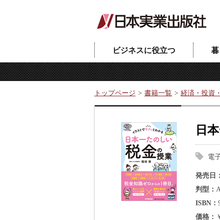
ビジネスに役立つ
暮
トップページ
書籍一覧
経済・投資
日本
電
発売日
判型
ISBN
価格