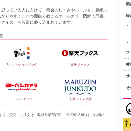
業
と思っている人に向けて、税金のしくみやルールを、超絶ユ
経
わかりやすく、かつ面白く教えるオールカラー図解入門書。
金クイズ」も豊富に盛り込まれています。
る
マ
教
7ネットショッピング
楽天ブックス
サ
そ
ヨドバシカメラ
丸善ジュンク堂
質問・ご注文は、弊社営業部(TEL：03-3268-5161)までお問い