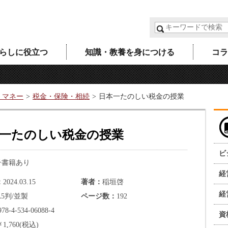
らしに役立つ
知識・教養を身につける
コラ
・マネー
税金・保険・相続
日本一たのしい税金の授業
一たのしい税金の授業
ビ
子書籍あり
経
2024.03.15
著者
稲垣啓
経
A5判/並製
ページ数
192
978-4-534-06088-4
資
￥1,760(税込)