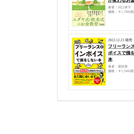
が変わるお
著者
川口幸子
価格
￥1,760(
2022.12.23 発売
フリーラン
ボイスで損
本
著者
原尚美
価格
￥1,540(