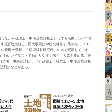
しながら税理士・中小企業診断士としても活動。1977年富
退(飛び級)し、同大学院法学研究科修了(民事法)。2011
年3月に税理士登録。「稲垣経営研究所」の名で更新している
下手かわいいイラストでわかりやすく伝え、人気を集める。著
(単著、中央経済社)、『行政書士・社労士・中小企業診断
経済社)などがある。
2023.03.29 発売
母が20代
図解でわかる 土地・
たい人生
建物の税金と評価