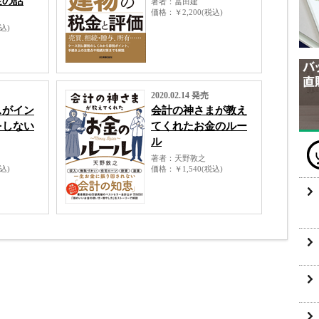
金の話
著者
冨田建
価格
￥2,200(税込)
税込)
2020.02.14 発売
スがイン
会計の神さまが教え
をしない
てくれたお金のルー
ル
著者
天野敦之
税込)
価格
￥1,540(税込)