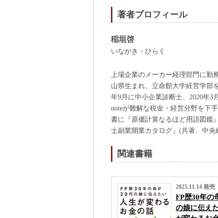
著者プロフィール
稲垣啓
いながき・ひらく
上場企業のメーカー経理部門に勤務
山県生まれ。立命館大学経営学部を中
年9月に中小企業診断士、2020
noteが難解な税金・経営分野を
書に『原価計算なるほど用語図鑑』
士副業開業カタログ』(共著、中央
関連書籍
2025.11.14 発売
FP歴30年の
の娘に伝え