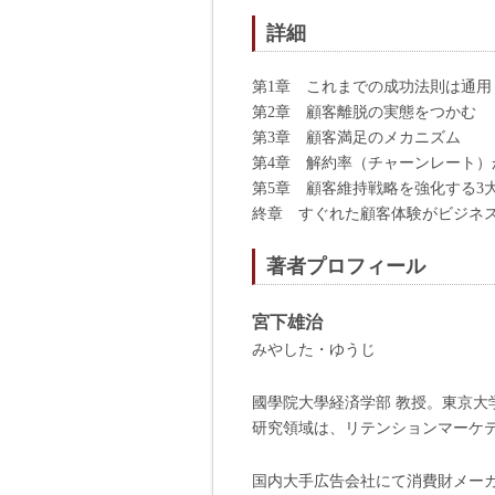
詳細
第1章 これまでの成功法則は通用
第2章 顧客離脱の実態をつかむ
第3章 顧客満足のメカニズム
第4章 解約率（チャーンレート）
第5章 顧客維持戦略を強化する3
終章 すぐれた顧客体験がビジネ
著者プロフィール
宮下雄治
みやした・ゆうじ
國學院大學経済学部 教授。東京
研究領域は、リテンションマーケ
国内大手広告会社にて消費財メー