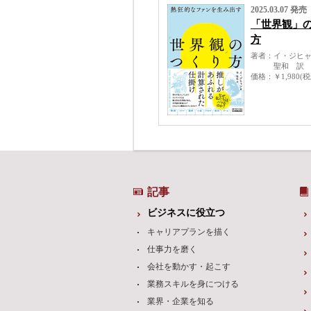
2025.03.07 発売
「世界観」
方
著者
イ・ジヒ
聖和 訳
価格
￥1,980(
記事
ビジネスに役立つ
キャリアプランを描く
仕事力を磨く
会社を動かす・起こす
業務スキルを身につける
業界・企業を知る