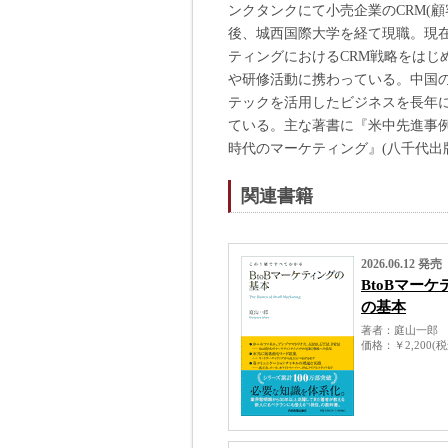
ンクタンクにて小売企業のCRM(
後、城西国際大学を経て現職。現
ティングにおけるCRM戦略をはじ
や研修活動に携わっている。中国の
テックを活用したビジネスを長年
ている。主な著書に『米中先進事例に
時代のマーケティング』(八千代出版
関連書籍
2026.06.12 発売
BtoBマー
の基本
著者
庭山一郎
価格
￥2,200(