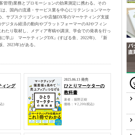
顧客管理)業務とプロモーションの効果測定に携わる。その
在は、国内の流通・サービス業を中心にリテンションマーケ
め、サブスクリプションや店舗DX等のマーケティング支援
デジタル経済の動向やプラットフォーマーのAIやフィン
にわたり取材し、メディア寄稿や講演、学会での発表を行っ
学ぶ マーケティングDX』(すばる舎、2022年)、『新
、2023年)がある。
2025.06.13 発売
ケティング
ひとりマーケターの
教科書
著者
堀野正樹
税込)
価格
￥2,200(税込)