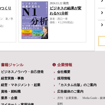
2024.11.22 発売
のつくり
ビジネスの結果が変
わるN1分析
ャン 著／李
著者
西口一希
価格
￥2,200(税込)
税込)
書籍ジャンル
企業情報
ビジネスノウハウ・自己啓発
会社概要
経営実務・事務
採用情報
経営・マネジメント・起業
「カスタム出版」のご案内
資格・就転職
広告媒体のご案内
業界・企業
月刊「企業実務」 Media Guide – 媒
資料
マイホーム・実用法律