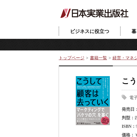
ビジネスに役立つ
暮
トップページ
書籍一覧
経営・マネ
こう
電
発売日
判型
ISBN
価格