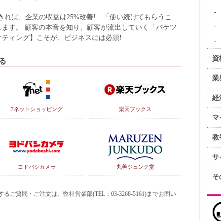
きれば、企業の収益は25%改善! 「使い続けてもらうこ
します。 顧客の本音を知り、顧客が流出していく「バケツ
ティング】こそが、ビジネスには必須!
資
る
業
経
7ネットショッピング
楽天ブックス
マ
教
サ
ヨドバシカメラ
丸善ジュンク堂
そ
質問・ご注文は、弊社営業部(TEL：03-3268-5161)までお問い