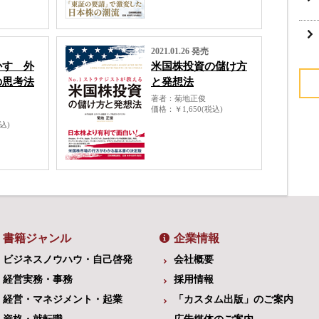
2021.01.26 発売
かす 外
米国株投資の儲け方
の思考法
と発想法
著者
菊地正俊
価格
￥1,650(税込)
税込)
書籍ジャンル
企業情報
ビジネスノウハウ・自己啓発
会社概要
経営実務・事務
採用情報
経営・マネジメント・起業
「カスタム出版」のご案内