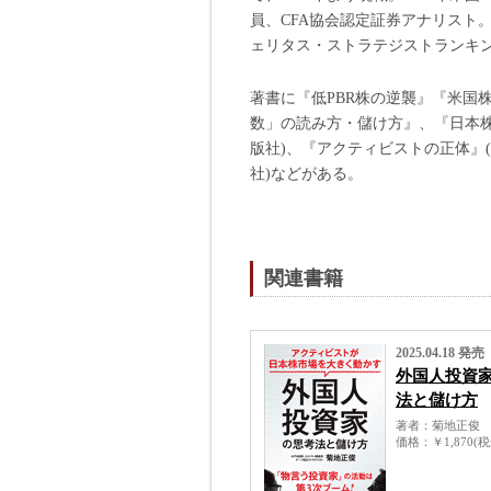
員、CFA協会認定証券アナリスト
ェリタス・ストラテジストランキング20
著書に『低PBR株の逆襲』『米国
数」の読み方・儲け方』、『日本
版社)、『アクティビストの正体』
社)などがある。
関連書籍
2025.04.18 発売
外国人投資
法と儲け方
著者
菊地正俊
価格
￥1,870(