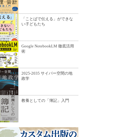
「ことばで伝える」ができな
い子どもたち
Google NotebookLM 徹底活用
術
2025-2035 サイバー空間の地
政学
教養としての「簿記」入門