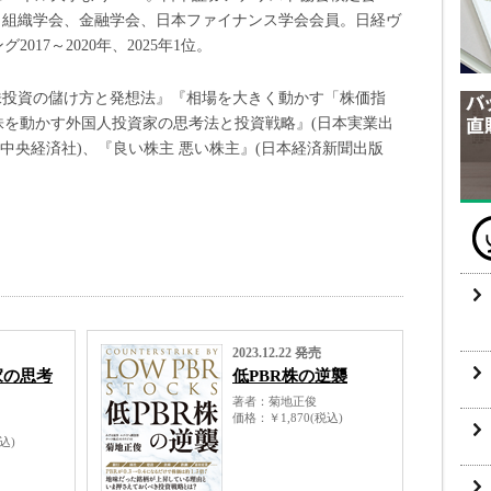
。組織学会、金融学会、日本ファイナンス学会会員。日経ヴ
17～2020年、2025年1位。
株投資の儲け方と発想法』『相場を大きく動かす「株価指
株を動かす外国人投資家の思考法と投資戦略』(日本実業出
(中央経済社)、『良い株主 悪い株主』(日本経済新聞出版
2023.12.22 発売
家の思考
低PBR株の逆襲
著者
菊地正俊
価格
￥1,870(税込)
税込)