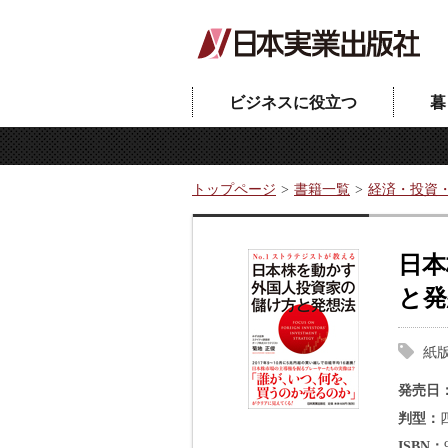
ビジネスに役立つ
暮
トップページ
書籍一覧
経済・投資
日本
と発
紙
発売日
判型
ISBN