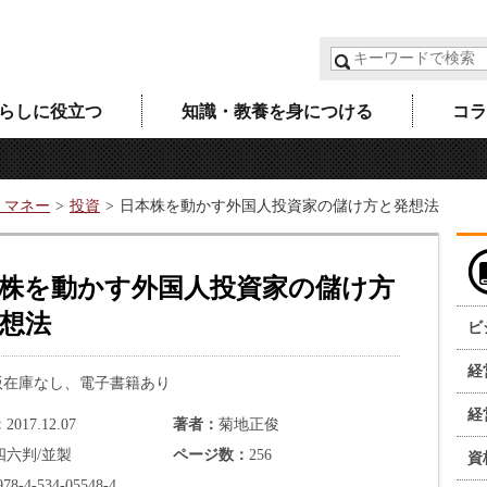
らしに役立つ
知識・教養を身につける
コラ
・マネー
投資
日本株を動かす外国人投資家の儲け方と発想法
株を動かす外国人投資家の儲け方
想法
ビ
経
版在庫なし、電子書籍あり
経
2017.12.07
著者
菊地正俊
四六判/並製
ページ数
256
資
978-4-534-05548-4