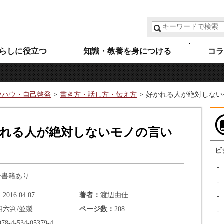
らしに役立つ
知識・教養を身につける
コラ
ウハウ・自己啓発
書き方・話し方・伝え方
好かれる人が絶対しない
れる人が絶対しないモノの言い
ビ
子書籍あり
2016.04.07
著者
渡辺由佳
四六判/並製
ページ数
208
978-4-534-05379-4