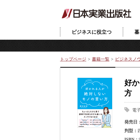
ビジネスに役立つ
暮
トップページ
書籍一覧
ビジネスノ
好か
方
電
発売日
判型
ISBN