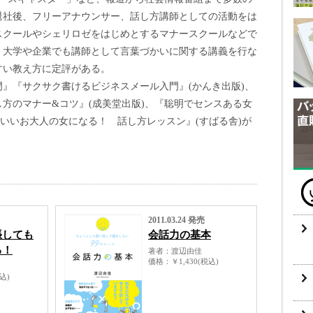
を退社後、フリーアナウンサー、話し方講師としての活動をは
スクールやシェリロゼをはじめとするマナースクールなどで
、大学や企業でも講師として言葉づかいに関する講義を行な
すい教え方に定評がある。
』『サクサク書けるビジネスメール入門』(かんき出版)、
方のマナー&コツ』(成美堂出版)、『聡明でセンスある女
こいいお大人の女になる！ 話し方レッスン』(すばる舎)が
2011.03.24 発売
張しても
会話力の基本
る！
著者
渡辺由佳
価格
￥1,430(税込)
税込)