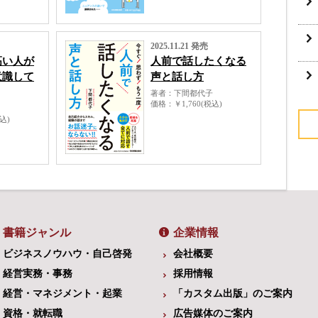
2025.11.21 発売
高い人が
人前で話したくなる
意識して
声と話し方
著者
下間都代子
価格
￥1,760(税込)
税込)
書籍ジャンル
企業情報
ビジネスノウハウ・自己啓発
会社概要
経営実務・事務
採用情報
経営・マネジメント・起業
「カスタム出版」のご案内
資格・就転職
広告媒体のご案内