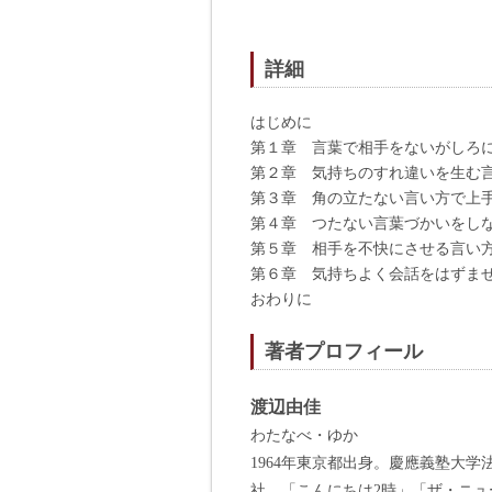
詳細
はじめに
第１章 言葉で相手をないがしろ
第２章 気持ちのすれ違いを生む
第３章 角の立たない言い方で上
第４章 つたない言葉づかいをし
第５章 相手を不快にさせる言い
第６章 気持ちよく会話をはずま
おわりに
著者プロフィール
渡辺由佳
わたなべ・ゆか
1964年東京都出身。慶應義塾大
社。「こんにちは2時」「ザ・ニ