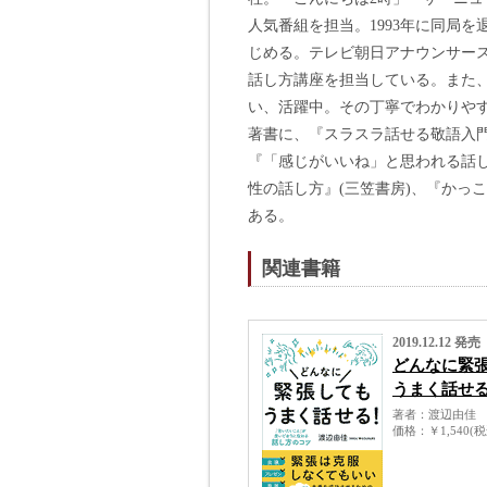
人気番組を担当。1993年に同局
じめる。テレビ朝日アナウンサー
話し方講座を担当している。また
い、活躍中。その丁寧でわかりや
著書に、『スラスラ話せる敬語入門
『「感じがいいね」と思われる話し
性の話し方』(三笠書房)、『かっ
ある。
関連書籍
2019.12.12 発売
どんなに緊
うまく話せ
著者
渡辺由佳
価格
￥1,540(