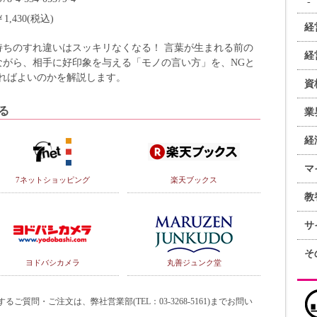
￥1,430(税込)
経
持ちのすれ違いはスッキリなくなる！ 言葉が生まれる前の
経
ながら、相手に好印象を与える「モノの言い方」を、NGと
ればよいのかを解説します。
資
る
業
経
マ
7ネットショッピング
楽天ブックス
教
サ
そ
ヨドバシカメラ
丸善ジュンク堂
質問・ご注文は、弊社営業部(TEL：03-3268-5161)までお問い