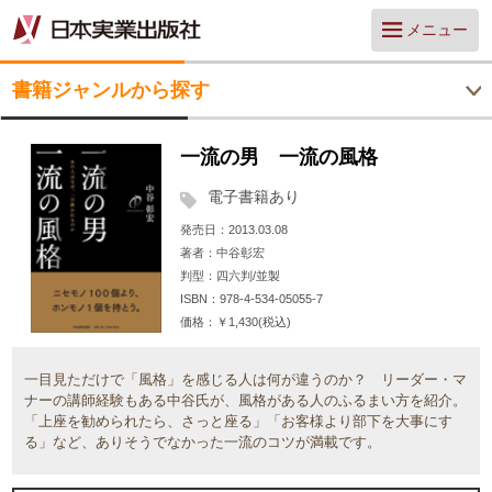
メニュー
書籍ジャンルから探す
一流の男 一流の風格
電子書籍あり
発売日
2013.03.08
著者
中谷彰宏
判型
四六判/並製
ISBN
978-4-534-05055-7
価格
￥1,430(税込)
一目見ただけで「風格」を感じる人は何が違うのか？ リーダー・マ
ナーの講師経験もある中谷氏が、風格がある人のふるまい方を紹介。
「上座を勧められたら、さっと座る」「お客様より部下を大事にす
る」など、ありそうでなかった一流のコツが満載です。