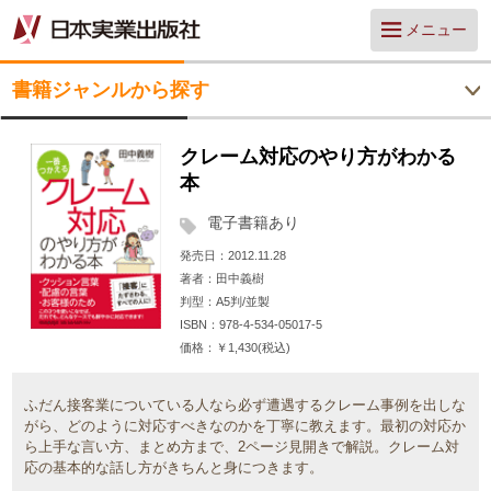
メニュー
書籍ジャンルから探す
クレーム対応のやり方がわかる
本
電子書籍あり
発売日
2012.11.28
著者
田中義樹
判型
A5判/並製
ISBN
978-4-534-05017-5
価格
￥1,430(税込)
ふだん接客業についている人なら必ず遭遇するクレーム事例を出しな
がら、どのように対応すべきなのかを丁寧に教えます。最初の対応か
ら上手な言い方、まとめ方まで、2ページ見開きで解説。クレーム対
応の基本的な話し方がきちんと身につきます。