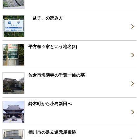
「益子」の読み方
平方領々家という地名(2)
佐倉市海隣寺の千葉一族の墓
鈴木町から小島新田へ
桶川市の足立遠元屋敷跡