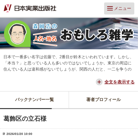
メニュー
日本で一番多い名字は佐藤で、2番目が鈴木といわれています。しかし、
「本当？」と思っている人も多いのではないでしょうか。東京の周辺に
住んでいる人は違和感がないでしょうが、関西の人だと、一二を争うの
は山本と田中だろう、と思っています。
交通が便利になって、東京からだと、離島や山中を除いてほとんどの所
全文を表示する
に日帰りできるようになりました。でも、日本は狭いようで、まだ地域
差は残っています。そんな日本を名字や地名からみつめ直してみたいと
バックナンバー一覧
著者プロフィール
思っています。
葛飾区の立石様
2026/01/20 10:00