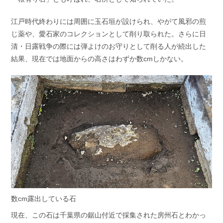
江戸時代終わりには周囲に玉石垣が設けられ、やがて風邪の煎
じ薬や、愛石家のコレクションとして削り取られた。さらに日
清・日露戦争の際には弾よけのお守りとして削る人が続出した
結果、現在では地面からの高さはわずか数cmしかない。
数cm露出している石
現在、この石は千葉県の鋸山付近で採集された房州石とわかっ