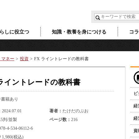
らしに役立つ
知識・教養を身につける
コラ
・マネー
投資
FX ライントレードの教科書
 ライントレードの教科書
ビ
子書籍あり
経
2024.07.01
著者
たけだのぶお
経
A5判/並製
ページ数
216
978-4-534-06112-6
資
￥1,980(税込)