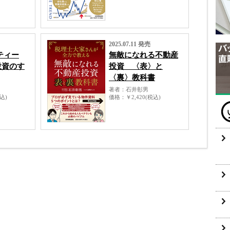
2025.07.11 発売
ティー
無敵になれる不動産
投資のす
投資 〈表〉と
〈裏〉教科書
著者
石井彰男
税込)
価格
￥2,420(税込)