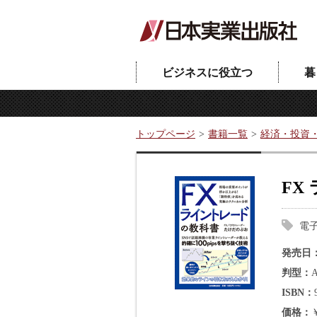
ビジネスに役立つ
暮
トップページ
書籍一覧
経済・投資
FX
電
発売日
判型
ISBN
価格