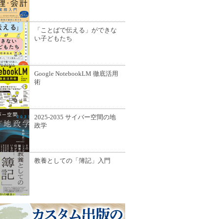
「ことばで伝える」ができな
い子どもたち
Google NotebookLM 徹底活用
術
2025-2035 サイバー空間の地
政学
教養としての「簿記」入門