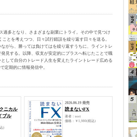
レス過多となり、さまざまな副業にトライ。その中で見つけ
いくことを考えつつ、日々試行錯誤を繰り返す日々を送る。
いながら、勝っては負けてはを繰り返すうちに、ライントレ
で発見する。以降、収支が安定的にプラスへ転じたことで職
ーとして自分のトレード人生を変えたライントレード広める
、noteで定期的に情報発信中。
2026.06.19 発売
テクニカル
読まないFX
イブル
著者
nori
価格
￥1,980(税込)
税込)