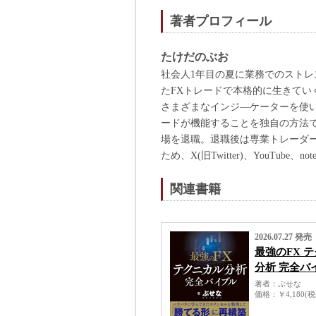
著者プロフィール
たけだのぶお
社会人1年目の夏に業務でのスト
たFXトレードで本格的に生きて
さまざまなインジ―ケーターを使
ードが機能することを独自の方法
場を退職。退職後は専業トレーダ
ため、X(旧Twitter)、YouTube
関連書籍
2026.07.27 発売
最強のFX 
分析 完全バ
著者
ぶせな
価格
￥4,180(