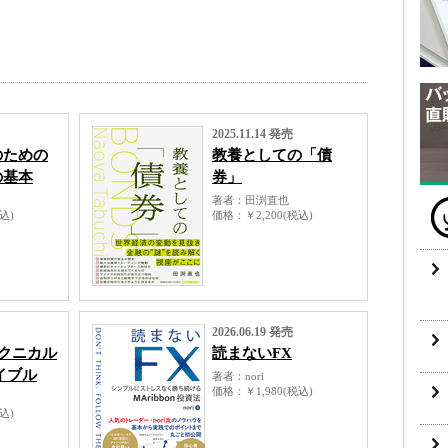
2025.11.14 発売
のための
教養としての「債
の基本
券」
著者
田渕直也
税込)
価格
￥2,200(税込)
2026.06.19 発売
テクニカル
読まないFX
イブル
著者
nori
価格
￥1,980(税込)
税込)