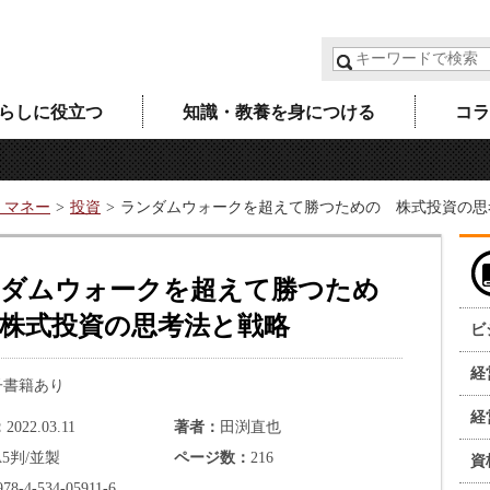
らしに役立つ
知識・教養を身につける
コラ
・マネー
投資
ランダムウォークを超えて勝つための 株式投資の思
ダムウォークを超えて勝つため
株式投資の思考法と戦略
ビ
経
子書籍あり
経
2022.03.11
著者
田渕直也
A5判/並製
ページ数
216
資
978-4-534-05911-6