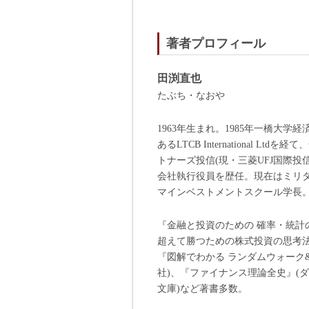
著者プロフィール
田渕直也
たぶち・なおや
1963年生まれ。1985年一橋大
あるLTCB International 
トナーズ投信(現・三菱UFJ国際
会社執行役員を歴任。現在はミリ
マインベストメントスクール学長
『金融と投資のための 確率・統
超えて勝つための株式投資の思考法
『図解でわかる ランダムウォーク
社)、『ファイナンス理論全史』(
文庫)など著書多数。