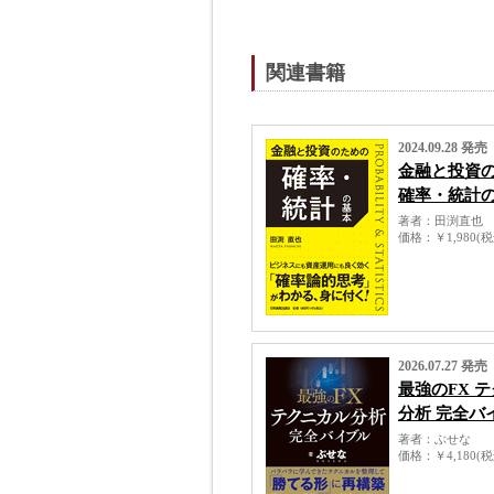
関連書籍
2024.09.28 発売
金融と投資
確率・統計
著者
田渕直也
価格
￥1,980(
2026.07.27 発売
最強のFX 
分析 完全バ
著者
ぶせな
価格
￥4,180(