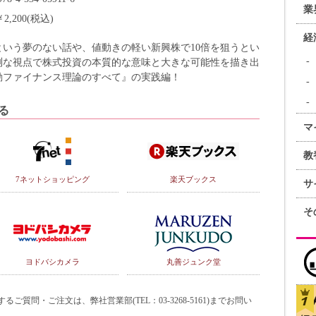
業
￥2,200(税込)
経
いう夢のない話や、値動きの軽い新興株で10倍を狙うとい
悧な視点で株式投資の本質的な意味と大きな可能性を描き出
動ファイナンス理論のすべて』の実践編！
る
マ
教
7ネットショッピング
楽天ブックス
サ
そ
ヨドバシカメラ
丸善ジュンク堂
質問・ご注文は、弊社営業部(TEL：03-3268-5161)までお問い