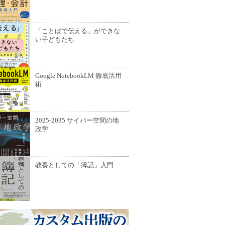
「ことばで伝える」ができな
い子どもたち
Google NotebookLM 徹底活用
術
2025-2035 サイバー空間の地
政学
教養としての「簿記」入門